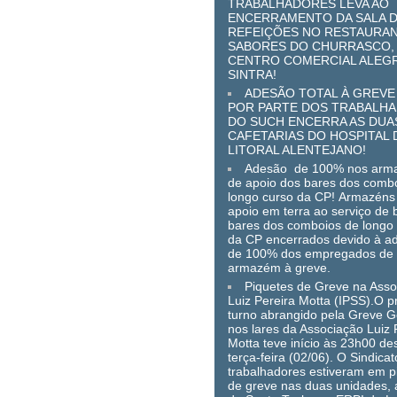
TRABALHADORES LEVA AO
ENCERRAMENTO DA SALA 
REFEIÇÕES NO RESTAURA
SABORES DO CHURRASCO,
CENTRO COMERCIAL ALEG
SINTRA!
ADESÃO TOTAL À GREVE
POR PARTE DOS TRABALH
DO SUCH ENCERRA AS DUA
CAFETARIAS DO HOSPITAL 
LITORAL ALENTEJANO!
Adesão de 100% nos arm
de apoio dos bares dos comb
longo curso da CP! Armazéns
apoio em terra ao serviço de 
bares dos comboios de longo
da CP encerrados devido à a
de 100% dos empregados de
armazém à greve.
Piquetes de Greve na Ass
Luiz Pereira Motta (IPSS).O p
turno abrangido pela Greve G
nos lares da Associação Luiz 
Motta teve início às 23h00 de
terça-feira (02/06). O Sindicat
trabalhadores estiveram em p
de greve nas duas unidades,