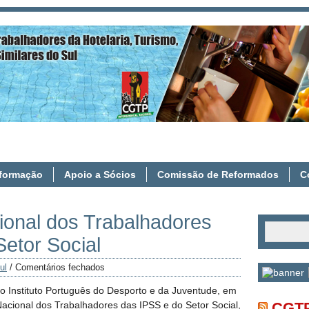
Contacte-nos
Prot
nformação
Apoio a Sócios
Comissão de Reformados
C
ional dos Trabalhadores
etor Social
ul
/
Comentários fechados
do Instituto Português do Desporto e da Juventude, em
acional dos Trabalhadores das IPSS e do Setor Social,
CGTP