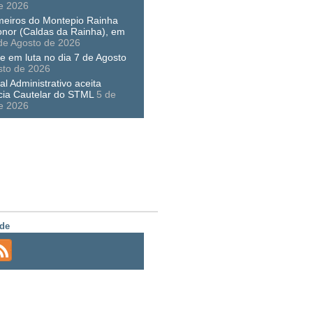
e 2026
meiros do Montepio Rainha
nor (Caldas da Rainha), em
de Agosto de 2026
e em luta no dia 7 de Agosto
sto de 2026
al Administrativo aceita
cia Cautelar do STML
5 de
e 2026
de