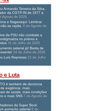
u Armando Teixeira da Silva,
dor da CGTP-IN de 1977 a
e Agosto de 2026
hima e Nagasaqui: Lembrar
não se repita.
6 de Agosto de
ime da PSU não combate a
 estigmatiza os pobres e
eitos
31 de Julho de 2026
umento salarial já! Basta de
resente!
24 de Julho de 2026
eu Luís Represas
22 de Julho
o e Luta
O é também de denúncia
 de exigência: mais
nais de saúde, mais condições
lho e mais SNS
7 de Agosto de
lhadores da Super Bock
am aumento salarial
6 de