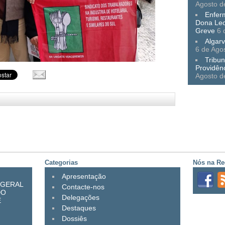
Agosto d
Enfer
Dona Leo
Greve
6 
Algarv
6 de Ago
Tribun
Providên
Agosto d
Categorias
Nós na Re
Apresentação
 GERAL
Contacte-nos
DO
Delegações
E
Destaques
Dossiês