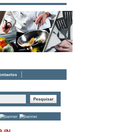
eja os seus direitos, sindicalize-se!
ontactos
-IN