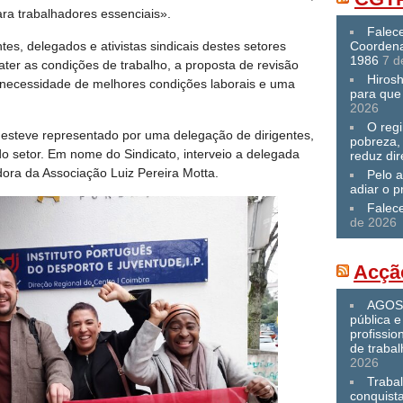
ara trabalhadores essenciais».
Falece
es, delegados e ativistas sindicais destes setores
Coordena
1986
7 d
ater as condições de trabalho, a proposta de revisão
Hiros
necessidade de melhores condições laborais e uma
para que 
2026
O reg
l esteve representado por uma delegação de dirigentes,
pobreza,
 do setor. Em nome do Sindicato, interveio a delegada
reduz dir
dora da Associação Luiz Pereira Motta.
Pelo a
adiar o p
Falec
de 2026
Acçã
AGOST
pública e
profissio
de traba
2026
Traba
conquist