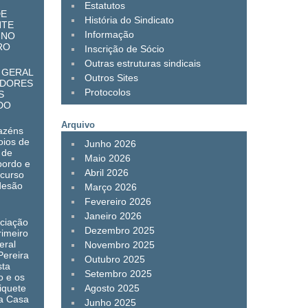
Estatutos
DE
História do Sindicato
NTE
Informação
 NO
RO
Inscrição de Sócio
Outras estruturas sindicais
 GERAL
Outros Sites
ADORES
Protocolos
S
DO
Arquivo
azéns
oios de
Junho 2026
 de
Maio 2026
bordo e
Abril 2026
 curso
desão
Março 2026
Fevereiro 2026
Janeiro 2026
ociação
Dezembro 2025
rimeiro
eral
Novembro 2025
Pereira
Outubro 2025
sta
Setembro 2025
o e os
iquete
Agosto 2025
 a Casa
Junho 2025