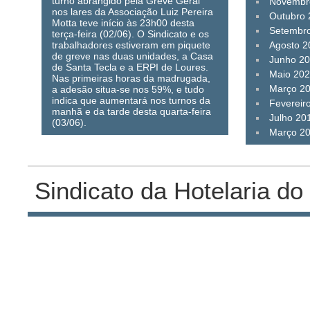
turno abrangido pela Greve Geral
Novembr
nos lares da Associação Luiz Pereira
Outubro
Motta teve início às 23h00 desta
Setembr
terça-feira (02/06). O Sindicato e os
trabalhadores estiveram em piquete
Agosto 2
de greve nas duas unidades, a Casa
Junho 2
de Santa Tecla e a ERPI de Loures.
Maio 20
Nas primeiras horas da madrugada,
Março 2
a adesão situa-se nos 59%, e tudo
indica que aumentará nos turnos da
Fevereir
manhã e da tarde desta quarta-feira
Julho 20
(03/06).
Março 2
Sindicato da Hotelaria do