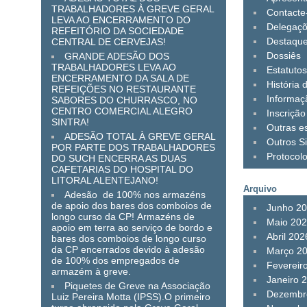
TRABALHADORES À GREVE GERAL
Contacte
LEVA AO ENCERRAMENTO DO
Delegaç
REFEITÓRIO DA SOCIEDADE
Destaqu
CENTRAL DE CERVEJAS!
Dossiês
GRANDE ADESÃO DOS
TRABALHADORES LEVA AO
Estatuto
ENCERRAMENTO DA SALA DE
História 
REFEIÇÕES NO RESTAURANTE
Informaç
SABORES DO CHURRASCO, NO
CENTRO COMERCIAL ALEGRO
Inscrição
SINTRA!
Outras es
ADESÃO TOTAL À GREVE GERAL
Outros Si
POR PARTE DOS TRABALHADORES
Protocol
DO SUCH ENCERRA AS DUAS
CAFETARIAS DO HOSPITAL DO
LITORAL ALENTEJANO!
Arquivo
Adesão de 100% nos armazéns
de apoio dos bares dos comboios de
Junho 2
longo curso da CP! Armazéns de
Maio 20
apoio em terra ao serviço de bordo e
Abril 202
bares dos comboios de longo curso
da CP encerrados devido à adesão
Março 2
de 100% dos empregados de
Fevereir
armazém à greve.
Janeiro 
Piquetes de Greve na Associação
Dezembr
Luiz Pereira Motta (IPSS).O primeiro