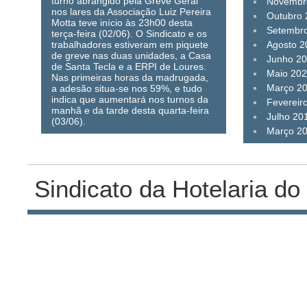
turno abrangido pela Greve Geral
Novembr
nos lares da Associação Luiz Pereira
Outubro
Motta teve início às 23h00 desta
Setembr
terça-feira (02/06). O Sindicato e os
trabalhadores estiveram em piquete
Agosto 2
de greve nas duas unidades, a Casa
Junho 2
de Santa Tecla e a ERPI de Loures.
Maio 20
Nas primeiras horas da madrugada,
Março 2
a adesão situa-se nos 59%, e tudo
indica que aumentará nos turnos da
Fevereir
manhã e da tarde desta quarta-feira
Julho 20
(03/06).
Março 2
Sindicato da Hotelaria do