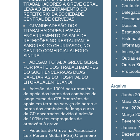
TRABALHADORES À GREVE GERAL
Contacte
LEVA AO ENCERRAMENTO DO
Delegaç
REFEITÓRIO DA SOCIEDADE
Destaqu
CENTRAL DE CERVEJAS!
Dossiês
GRANDE ADESÃO DOS
TRABALHADORES LEVA AO
Estatuto
ENCERRAMENTO DA SALA DE
História 
REFEIÇÕES NO RESTAURANTE
Informaç
SABORES DO CHURRASCO, NO
CENTRO COMERCIAL ALEGRO
Inscrição
SINTRA!
Outras es
ADESÃO TOTAL À GREVE GERAL
Outros Si
POR PARTE DOS TRABALHADORES
Protocol
DO SUCH ENCERRA AS DUAS
CAFETARIAS DO HOSPITAL DO
LITORAL ALENTEJANO!
Arquivo
Adesão de 100% nos armazéns
de apoio dos bares dos comboios de
Junho 2
longo curso da CP! Armazéns de
Maio 20
apoio em terra ao serviço de bordo e
Abril 202
bares dos comboios de longo curso
da CP encerrados devido à adesão
Março 2
de 100% dos empregados de
Fevereir
armazém à greve.
Janeiro 
Piquetes de Greve na Associação
Dezembr
Luiz Pereira Motta (IPSS).O primeiro