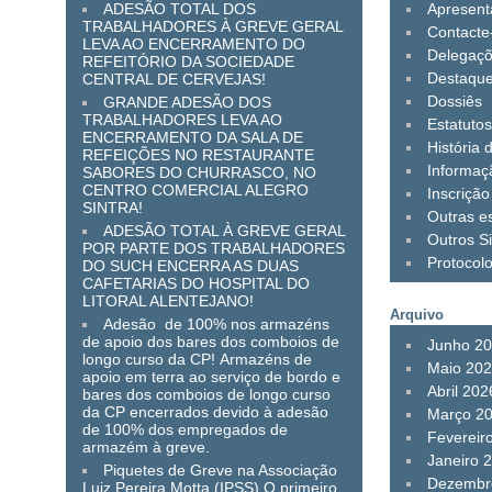
ADESÃO TOTAL DOS
Apresen
TRABALHADORES À GREVE GERAL
Contacte
LEVA AO ENCERRAMENTO DO
Delegaç
REFEITÓRIO DA SOCIEDADE
Destaqu
CENTRAL DE CERVEJAS!
Dossiês
GRANDE ADESÃO DOS
TRABALHADORES LEVA AO
Estatuto
ENCERRAMENTO DA SALA DE
História 
REFEIÇÕES NO RESTAURANTE
Informaç
SABORES DO CHURRASCO, NO
CENTRO COMERCIAL ALEGRO
Inscrição
SINTRA!
Outras es
ADESÃO TOTAL À GREVE GERAL
Outros Si
POR PARTE DOS TRABALHADORES
Protocol
DO SUCH ENCERRA AS DUAS
CAFETARIAS DO HOSPITAL DO
LITORAL ALENTEJANO!
Arquivo
Adesão de 100% nos armazéns
de apoio dos bares dos comboios de
Junho 2
longo curso da CP! Armazéns de
Maio 20
apoio em terra ao serviço de bordo e
Abril 202
bares dos comboios de longo curso
da CP encerrados devido à adesão
Março 2
de 100% dos empregados de
Fevereir
armazém à greve.
Janeiro 
Piquetes de Greve na Associação
Dezembr
Luiz Pereira Motta (IPSS).O primeiro