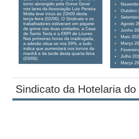
turno abrangido pela Greve Geral
Novembr
nos lares da Associação Luiz Pereira
Outubro
Motta teve início às 23h00 desta
Setembr
terça-feira (02/06). O Sindicato e os
trabalhadores estiveram em piquete
Agosto 2
de greve nas duas unidades, a Casa
Junho 2
de Santa Tecla e a ERPI de Loures.
Maio 20
Nas primeiras horas da madrugada,
Março 2
a adesão situa-se nos 59%, e tudo
indica que aumentará nos turnos da
Fevereir
manhã e da tarde desta quarta-feira
Julho 20
(03/06).
Março 2
Sindicato da Hotelaria do