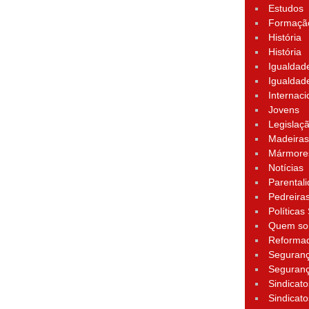
Estudos
Formação
História
História
Igualdad
Igualdad
Internaci
Jovens
Legislaç
Madeira
Mármore
Notícias
Parental
Pedreira
Políticas
Quem s
Reforma
Seguran
Seguran
Sindicato
Sindicato