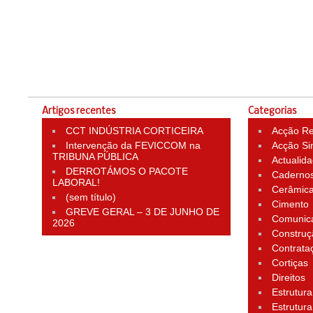
Artigos recentes
Categorias
CCT INDÚSTRIA CORTICEIRA
Acção Rei
Intervenção da FEVICCOM na
Acção Si
TRIBUNA PÚBLICA
Actualid
DERROTÁMOS O PACOTE
Cadernos
LABORAL!
Cerâmic
(sem título)
Cimento
GREVE GERAL – 3 DE JUNHO DE
Comunic
2026
Construç
Contrata
Cortiças
Direitos
Estrutura
Estrutura