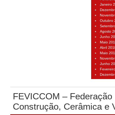
Janeiro 
Dezembr
Novembr
Outubro
Setembr
Agosto 2
Junho 2
Maio 20
Abril 201
Maio 20
Novembr
Junho 2
Fevereir
Dezembr
FEVICCOM – Federação P
Construção, Cerâmica e 