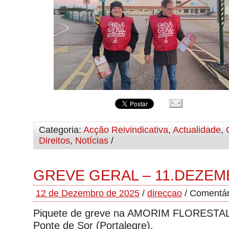
Categoria:
Acção Reivindicativa
,
Actualidade
,
Direitos
,
Notícias
/
GREVE GERAL – 11.DEZEM
12 de Dezembro de 2025
/
direccao
/
Comentár
Piquete de greve na AMORIM FLORESTAL 
Ponte de Sor (Portalegre).