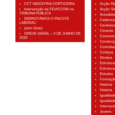
CCT INDÚSTRIA CORTICEIRA
Acção Rei
Intervenção da FEVICCOM na
Acção Si
TRIBUNA PÚBLICA
Actualid
DERROTÁMOS O PACOTE
Cadernos
LABORAL!
Cerâmic
(sem título)
Cimento
GREVE GERAL – 3 DE JUNHO DE
Comunic
2026
Construç
Contrata
Cortiças
Direitos
Estrutura
Estrutura
Estudos
Formação
História
História
Igualdad
Igualdad
Internaci
Jovens