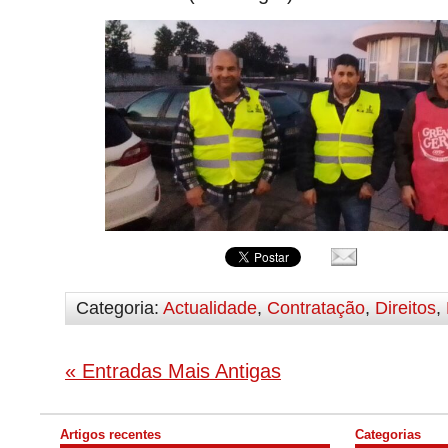
Categoria:
Actualidade
,
Contratação
,
Direitos
,
« Entradas Mais Antigas
Artigos recentes
Categorias