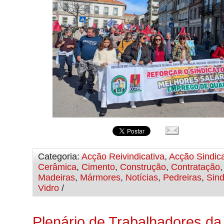
Categoria:
Acção Reivindicativa
,
Acção Sindica
Cerâmica
,
Cimento
,
Construção
,
Contratação
Madeiras
,
Mármores
,
Notícias
,
Pedreiras
,
Sind
Vidro
/
Plenário de Trabalhadores 