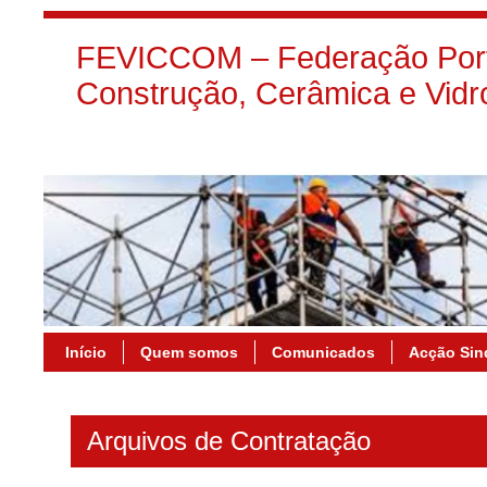
FEVICCOM – Federação Port
Construção, Cerâmica e Vidr
Início
Quem somos
Comunicados
Acção Sin
Arquivos de Contratação