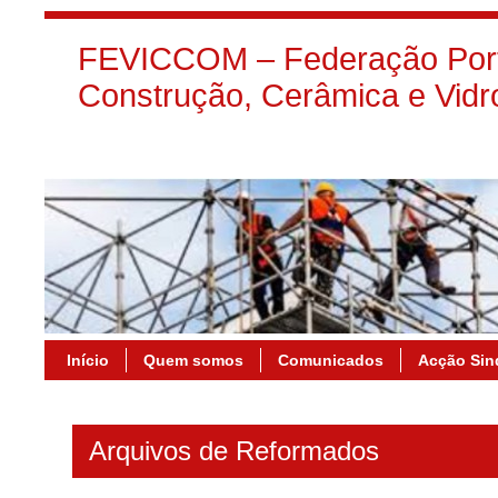
FEVICCOM – Federação Port
Construção, Cerâmica e Vidr
Início
Quem somos
Comunicados
Acção Sin
Arquivos de Reformados