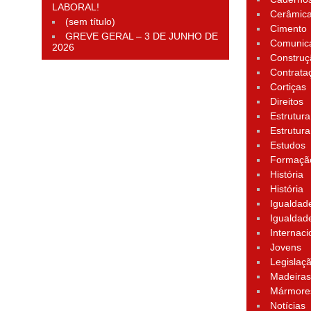
LABORAL!
Cerâmic
(sem título)
Cimento
GREVE GERAL – 3 DE JUNHO DE
Comunic
2026
Construç
Contrata
Cortiças
Direitos
Estrutura
Estrutura
Estudos
Formação
História
História
Igualdad
Igualdad
Internaci
Jovens
Legislaç
Madeira
Mármore
Notícias