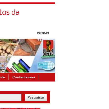
tos da
CGTP-IN
a-te
Contacta-nos