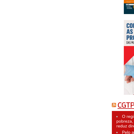
CGTP
O reg
pobreza,
reduz dir
Pelo a