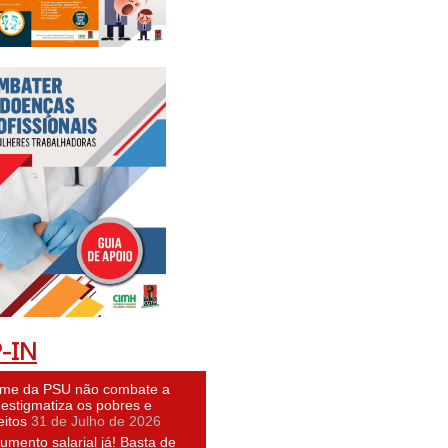
-IN
ime da PSU não combate a
 estigmatiza os pobres e
eitos
31 de Julho de 2026
umento salarial já! Basta de