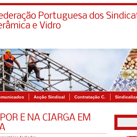
deração Portuguesa dos Sindica
erâmica e Vidro
omunicados
Acção Sindical
Contratação C.
Sindicaliz
POR E NA CIARGA EM
A