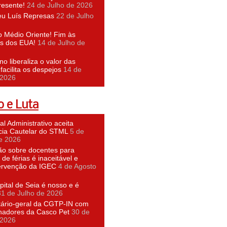
resente!
24 de Julho de 2026
eu Luís Represas
22 de Julho
o Médio Oriente! Fim às
s dos EUA!
14 de Julho de
o liberaliza o valor das
facilita os despejos
14 de
 2026
 e Luta
al Administrativo aceita
cia Cautelar do STML
5 de
e 2026
ão sobre docentes para
 de férias é inaceitável e
tervenção da IGEC
4 de Agosto
ital de Seia é nosso e é
31 de Julho de 2026
tário-geral da CGTP-IN com
lhadores da Casco Pet
30 de
 2026