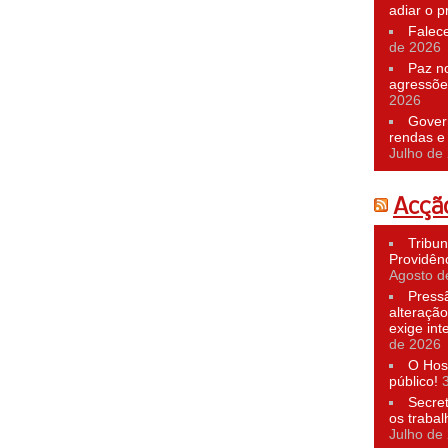
adiar o p
Falec
de 2026
Paz n
agressõe
2026
Govern
rendas e 
Julho de
Acção
Tribun
Providên
Agosto d
Press
alteração
exige in
de 2026
O Hosp
público!
Secre
os traba
Julho de