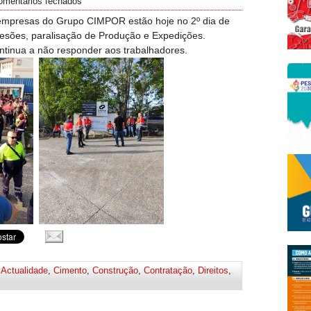
omentários fechados
empresas do Grupo CIMPOR estão hoje no 2º dia de
sões, paralisação de Produção e Expedições.
ntinua a não responder aos trabalhadores.
,
Actualidade
,
Cimento
,
Construção
,
Contratação
,
Direitos
,