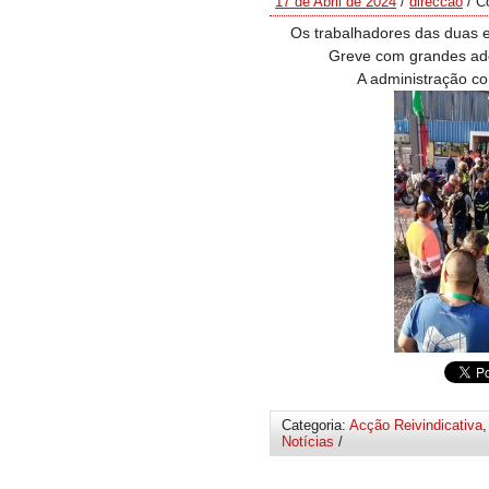
17 de Abril de 2024
/
direccao
/
C
Os trabalhadores das duas 
Greve com grandes ade
A administração co
Categoria:
Acção Reivindicativa
Notícias
/