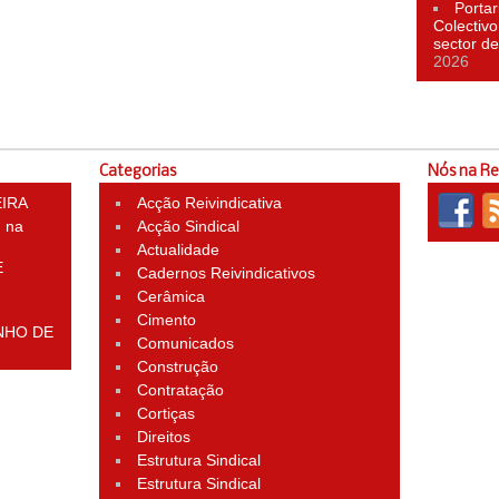
Portar
Colectivo
sector d
2026
Categorias
Nós na R
EIRA
Acção Reivindicativa
 na
Acção Sindical
Actualidade
E
Cadernos Reivindicativos
Cerâmica
Cimento
NHO DE
Comunicados
Construção
Contratação
Cortiças
Direitos
Estrutura Sindical
Estrutura Sindical