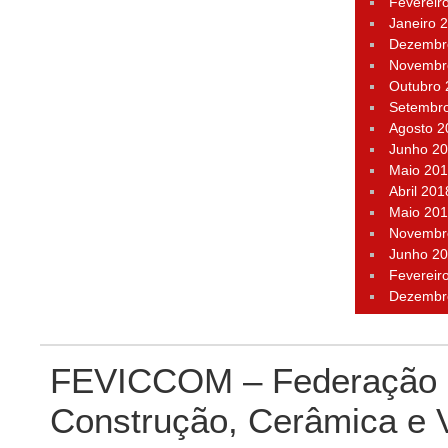
Fevereir
Janeiro 
Dezembr
Novembr
Outubro
Setembr
Agosto 2
Junho 2
Maio 20
Abril 201
Maio 20
Novembr
Junho 2
Fevereir
Dezembr
FEVICCOM – Federação P
Construção, Cerâmica e 