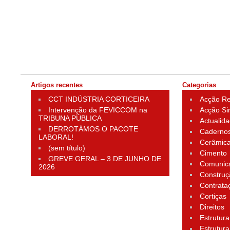
Artigos recentes
Categorias
CCT INDÚSTRIA CORTICEIRA
Acção Rei
Intervenção da FEVICCOM na
Acção Si
TRIBUNA PÚBLICA
Actualid
DERROTÁMOS O PACOTE
Cadernos
LABORAL!
Cerâmic
(sem título)
Cimento
GREVE GERAL – 3 DE JUNHO DE
Comunic
2026
Construç
Contrata
Cortiças
Direitos
Estrutura
Estrutura