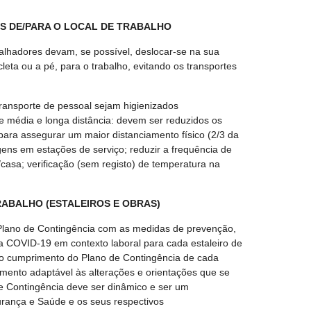
S DE/PARA O LOCAL DE TRABALHO
abalhadores devam, se possível, deslocar-se na sua
cleta ou a pé, para o trabalho, evitando os transportes
transporte de pessoal sejam higienizados
 média e longa distância: devem ser reduzidos os
 para assegurar um maior distanciamento físico (2/3 da
agens em estações de serviço; reduzir a frequência de
casa; verificação (sem registo) de temperatura na
RABALHO (ESTALEIROS E OBRAS)
 Plano de Contingência com as medidas de prevenção,
a COVID-19 em contexto laboral para cada estaleiro de
 do cumprimento do Plano de Contingência de cada
mento adaptável às alterações e orientações que se
 de Contingência deve ser dinâmico e ser um
rança e Saúde e os seus respectivos