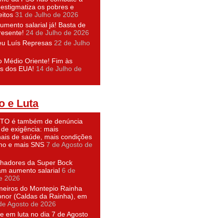
 estigmatiza os pobres e
eitos
31 de Julho de 2026
umento salarial já! Basta de
resente!
24 de Julho de 2026
eu Luís Represas
22 de Julho
o Médio Oriente! Fim às
s dos EUA!
14 de Julho de
o e Luta
O é também de denúncia
 de exigência: mais
nais de saúde, mais condições
lho e mais SNS
7 de Agosto de
lhadores da Super Bock
am aumento salarial
6 de
e 2026
meiros do Montepio Rainha
nor (Caldas da Rainha), em
de Agosto de 2026
e em luta no dia 7 de Agosto