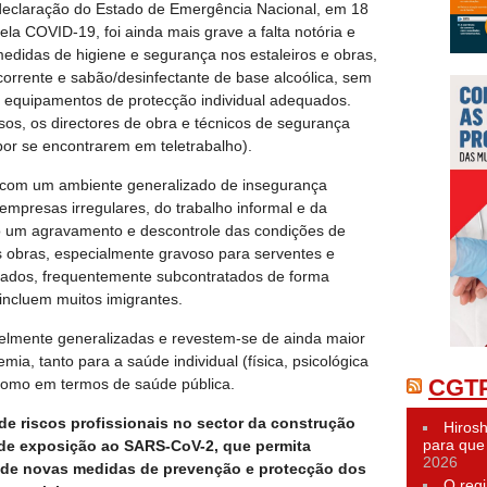
declaração do Estado de Emergência Nacional, em 18
la COVID-19, foi ainda mais grave a falta notória e
didas de higiene e segurança nos estaleiros e obras,
corrente e sabão/desinfectante de base alcoólica, sem
de equipamentos de protecção individual adequados.
os, os directores de obra e técnicos de segurança
or se encontrarem em teletrabalho).
 com um ambiente generalizado de insegurança
 empresas irregulares, do trabalho informal e da
o um agravamento e descontrole das condições de
 obras, especialmente gravoso para serventes e
ciados, frequentemente subcontratados de forma
incluem muitos imigrantes.
velmente generalizadas e revestem-se de ainda maior
a, tanto para a saúde individual (física, psicológica
CGTP
 como em termos de saúde pública.
 de riscos profissionais no sector da construção
Hiros
para que 
o de exposição ao SARS-CoV-2, que permita
2026
 de novas medidas de prevenção e protecção dos
O reg