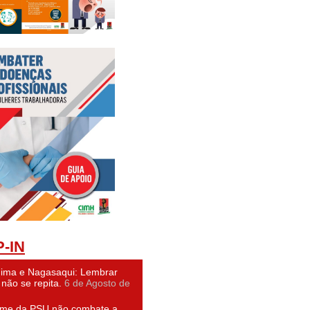
-IN
hima e Nagasaqui: Lembrar
não se repita.
6 de Agosto de
ime da PSU não combate a