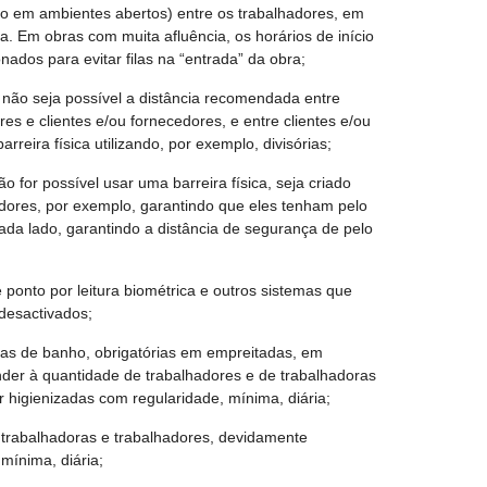
o em ambientes abertos) entre os trabalhadores, em
a. Em obras com muita afluência, os horários de início
ados para evitar filas na “entrada” da obra;
 não seja possível a distância recomendada entre
res e clientes e/ou fornecedores, e entre clientes e/ou
rreira física utilizando, por exemplo, divisórias;
o for possível usar uma barreira física, seja criado
adores, por exemplo, garantindo que eles tenham pelo
da lado, garantindo a distância de segurança de pelo
 ponto por leitura biométrica e outros sistemas que
desactivados;
asas de banho, obrigatórias em empreitadas, em
der à quantidade de trabalhadores e de trabalhadoras
higienizadas com regularidade, mínima, diária;
ra trabalhadoras e trabalhadores, devidamente
mínima, diária;