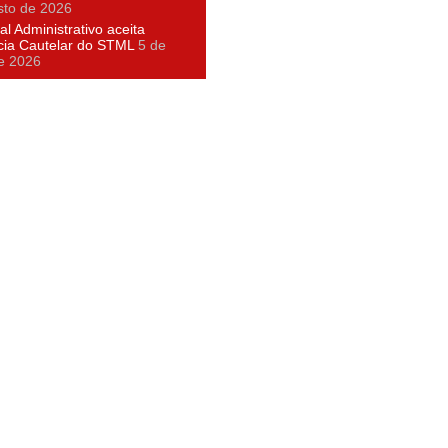
sto de 2026
al Administrativo aceita
cia Cautelar do STML
5 de
e 2026