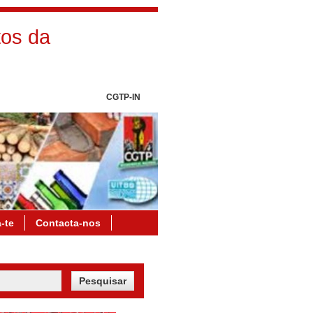
os da
CGTP-IN
a-te
Contacta-nos