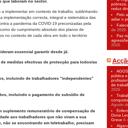
s que laboram no sector.
pobreza,
reduz dir
 a implementar em contexto de trabalho, sublinhando-
Pelo a
a implementação correcta, integral e sistemática das
adiar o p
contra a pandemia da COVID-19 preconizadas pela
Falec
 como do cumprimento absoluto dos planos de
de 2026
os no contexto de cada obra em todo o território
Paz n
agressõe
2026
eram essencial garantir desde já:
Acçã
 de medidas efectivas de protecção para todos/as
AGOST
pública e
os, incluindo de trabalhadores “independentes”
profissio
de traba
2026
os, incluindo o pagamento do subsídio de
Traba
conquist
Agosto d
Enfer
um suplemento remuneratório de compensação de
Dona Leo
idade aos trabalhadores que não viram a sua
Greve
6 
e, não se encontrando em teletrabalho, precisam
Algarv