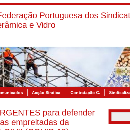
deração Portuguesa dos Sindicat
râmica e Vidro
omunicados
Acção Sindical
Contratação C.
Sindicaliz
RGENTES para defender
das empreitadas da