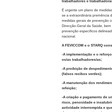
trabalhadores e trabalhadora
É urgente um plano de medidas
se a extraordinária premência d
medidas gerais de prevenção 
Direcção-Geral da Saúde, bem
prevenção específicos delinead
nacional.
A FEVICCOM e o STARQ consid
-A implementação e o reforço
os/as trabalhadores/as;
-A proibição de despediment
(falsos recibos verdes);
-A manutenção dos rendiment
refeição;
-A criação e pagamento de 
risco, penosidade e insalubr
actividade interrompida e qu