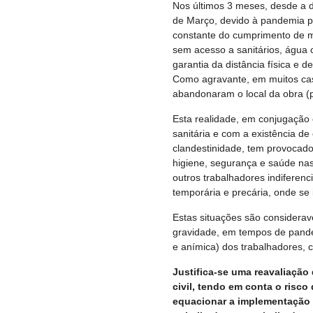
Nos últimos 3 meses, desde a 
de Março, devido à pandemia pe
constante do cumprimento de me
sem acesso a sanitários, água 
garantia da distância física e 
Como agravante, em muitos cas
abandonaram o local da obra (p
Esta realidade, em conjugação
sanitária e com a existência de
clandestinidade, tem provocad
higiene, segurança e saúde nas
outros trabalhadores indiferen
temporária e precária, onde se 
Estas situações são considera
gravidade, em tempos de pandemi
e anímica) dos trabalhadores,
Justifica-se uma reavaliação
civil, tendo em conta o risc
equacionar a implementação