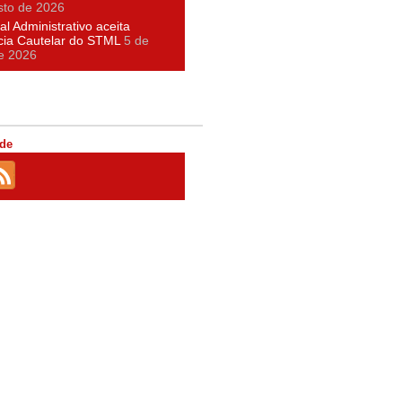
sto de 2026
al Administrativo aceita
cia Cautelar do STML
5 de
e 2026
de