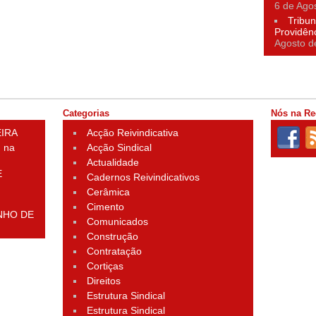
6 de Ago
Tribun
Providên
Agosto d
Categorias
Nós na Re
EIRA
Acção Reivindicativa
 na
Acção Sindical
Actualidade
E
Cadernos Reivindicativos
Cerâmica
Cimento
NHO DE
Comunicados
Construção
Contratação
Cortiças
Direitos
Estrutura Sindical
Estrutura Sindical