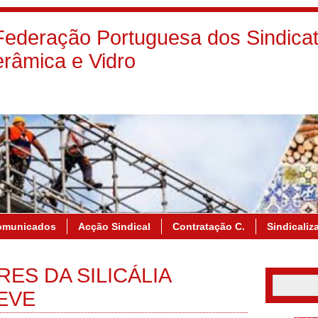
deração Portuguesa dos Sindicat
râmica e Vidro
omunicados
Acção Sindical
Contratação C.
Sindicaliz
ES DA SILICÁLIA
EVE