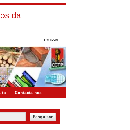
os da
CGTP-IN
a-te
Contacta-nos