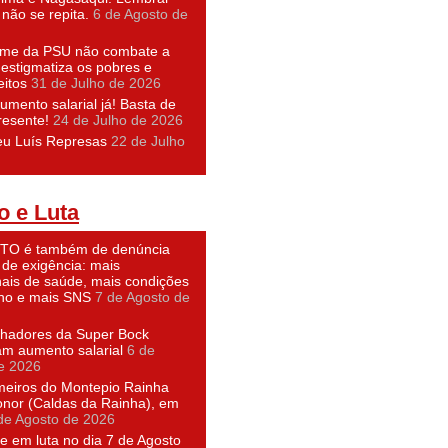
não se repita.
6 de Agosto de
ime da PSU não combate a
 estigmatiza os pobres e
eitos
31 de Julho de 2026
umento salarial já! Basta de
resente!
24 de Julho de 2026
eu Luís Represas
22 de Julho
o e Luta
O é também de denúncia
 de exigência: mais
nais de saúde, mais condições
lho e mais SNS
7 de Agosto de
lhadores da Super Bock
am aumento salarial
6 de
e 2026
meiros do Montepio Rainha
nor (Caldas da Rainha), em
de Agosto de 2026
e em luta no dia 7 de Agosto