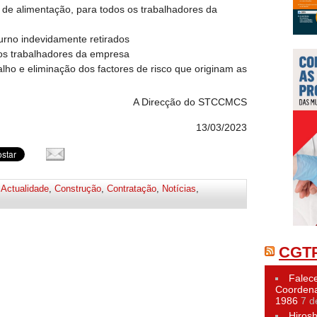
 de alimentação, para todos os trabalhadores da
urno indevidamente retirados
os trabalhadores da empresa
lho e eliminação dos factores de risco que originam as
A Direcção do STCCMCS
13/03/2023
,
Actualidade
,
Construção
,
Contratação
,
Notícias
,
CGTP
Falece
Coordena
1986
7 d
Hiros