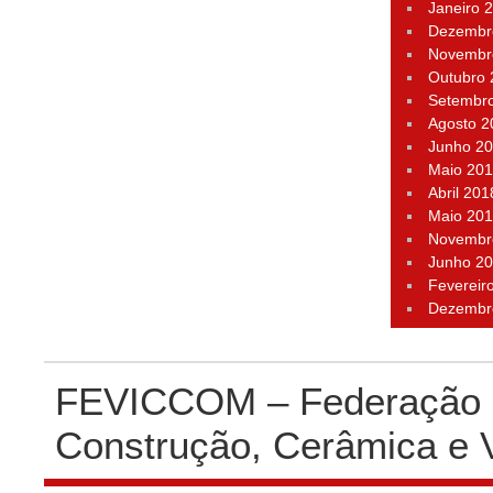
Janeiro 
Dezembr
Novembr
Outubro
Setembr
Agosto 2
Junho 2
Maio 20
Abril 201
Maio 20
Novembr
Junho 2
Fevereir
Dezembr
FEVICCOM – Federação P
Construção, Cerâmica e 