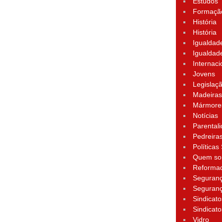
Estudos
Formação
História
História
Igualdad
Igualdad
Internaci
Jovens
Legislaç
Madeira
Mármore
Notícias
Parental
Pedreira
Políticas
Quem s
Reforma
Seguran
Seguran
Sindicato
Sindicato
Vidro