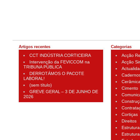
Artigos recentes
Categorias
CCT INDÚSTRIA CORTICEIRA
Acção Rei
Intervenção da FEVICCOM na
Acção Si
TRIBUNA PÚBLICA
Actualid
DERROTÁMOS O PACOTE
Cadernos
LABORAL!
Cerâmic
(sem título)
Cimento
GREVE GERAL – 3 DE JUNHO DE
Comunic
2026
Construç
Contrata
Cortiças
Direitos
Estrutura
Estrutura