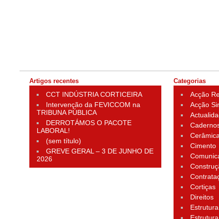
Artigos recentes
Categorias
CCT INDÚSTRIA CORTICEIRA
Acção Rei
Intervenção da FEVICCOM na
Acção Si
TRIBUNA PÚBLICA
Actualid
DERROTÁMOS O PACOTE
Cadernos
LABORAL!
Cerâmic
(sem título)
Cimento
GREVE GERAL – 3 DE JUNHO DE
Comunic
2026
Construç
Contrata
Cortiças
Direitos
Estrutura
Estrutura