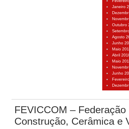
Fevereir
Janeiro 
Dezembr
Novembr
Outubro
Setembr
Agosto 2
Junho 2
Maio 20
Abril 201
Maio 20
Novembr
Junho 2
Fevereir
Dezembr
FEVICCOM – Federação P
Construção, Cerâmica e 