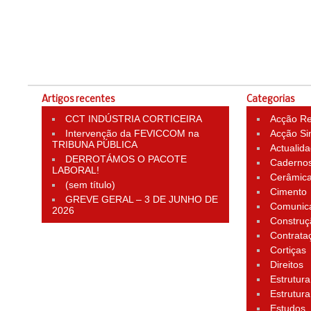
Artigos recentes
Categorias
CCT INDÚSTRIA CORTICEIRA
Acção Rei
Intervenção da FEVICCOM na
Acção Si
TRIBUNA PÚBLICA
Actualid
DERROTÁMOS O PACOTE
Cadernos
LABORAL!
Cerâmic
(sem título)
Cimento
GREVE GERAL – 3 DE JUNHO DE
Comunic
2026
Construç
Contrata
Cortiças
Direitos
Estrutura
Estrutura
Estudos