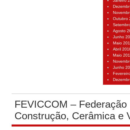
Janeiro 
Dezembr
Novembr
Outubro
Setembr
Agosto 2
Junho 2
Maio 20
Abril 201
Maio 20
Novembr
Junho 2
Fevereir
Dezembr
FEVICCOM – Federação P
Construção, Cerâmica e 