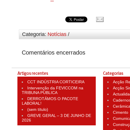
Categoria:
Notícias
/
Comentários encerrados
Artigos recentes
Categorias
CCT INDÚSTRIA CORTICEIRA
Acção Rei
Intervenção da FEVICCOM na
Acção Si
TRIBUNA PÚBLICA
Actualid
DERROTÁMOS O PACOTE
Cadernos
LABORAL!
Cerâmic
(sem título)
Cimento
GREVE GERAL – 3 DE JUNHO DE
Comunic
2026
Construç