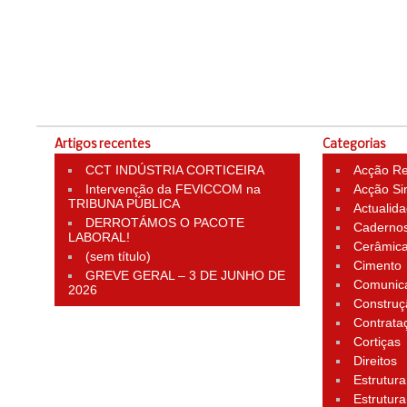
Artigos recentes
Categorias
CCT INDÚSTRIA CORTICEIRA
Acção Rei
Intervenção da FEVICCOM na
Acção Si
TRIBUNA PÚBLICA
Actualid
DERROTÁMOS O PACOTE
Cadernos
LABORAL!
Cerâmic
(sem título)
Cimento
GREVE GERAL – 3 DE JUNHO DE
Comunic
2026
Construç
Contrata
Cortiças
Direitos
Estrutura
Estrutura