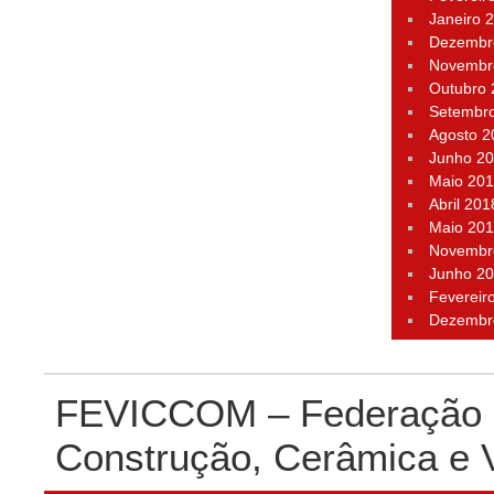
Janeiro 
Dezembr
Novembr
Outubro
Setembr
Agosto 2
Junho 2
Maio 20
Abril 201
Maio 20
Novembr
Junho 2
Fevereir
Dezembr
FEVICCOM – Federação P
Construção, Cerâmica e 