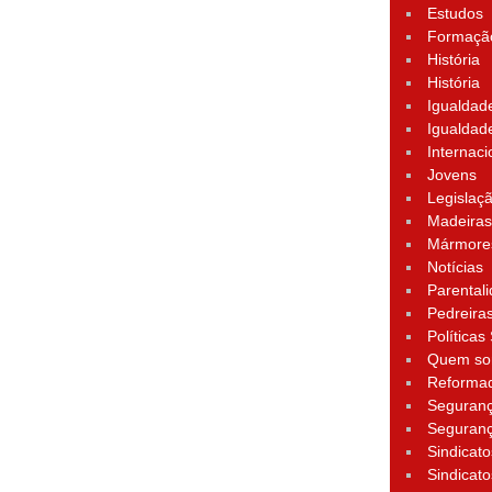
Estudos
Formação
História
História
Igualdad
Igualdad
Internaci
Jovens
Legislaç
Madeira
Mármore
Notícias
Parental
Pedreira
Políticas
Quem s
Reforma
Seguran
Seguran
Sindicato
Sindicato