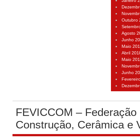
Janeiro 
Dezembr
Novembr
Outubro
Setembr
Agosto 2
Junho 2
Maio 20
Abril 201
Maio 20
Novembr
Junho 2
Fevereir
Dezembr
FEVICCOM – Federação P
Construção, Cerâmica e 