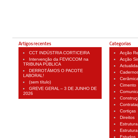
Artigos recentes
Categorias
CCT INDÚSTRIA CORTICEIRA
Acção Rei
Intervenção da FEVICCOM na
Acção Si
TRIBUNA PÚBLICA
Actualid
DERROTÁMOS O PACOTE
Cadernos
LABORAL!
Cerâmic
(sem título)
Cimento
GREVE GERAL – 3 DE JUNHO DE
Comunic
2026
Construç
Contrata
Cortiças
Direitos
Estrutura
Estrutura
Estudos