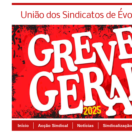
União dos Sindicatos de Év
Início
Acção Sindical
Notícias
Sindicalização