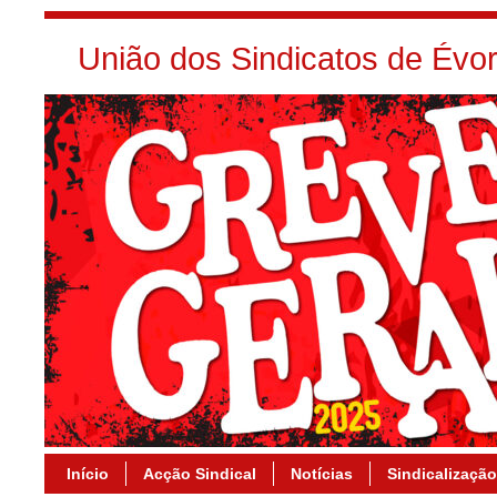
União dos Sindicatos de Év
Início
Acção Sindical
Notícias
Sindicalização