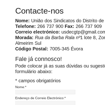
Contacte-nos
Nome:
União dos Sindicatos do Distrito de
Telefone:
266 737 900
Fax:
266 737 909
Correio electrónico:
usdecgtp@gmail.co
Morada:
Rua da Barba Rala nº
1 lote 8, Zo
Almeirim Sul
Código Postal:
7005-345 Évora
Fale já connosco!
Pode colocar já as suas dúvidas ou suges
formulário abaixo:
*
campos obrigatórios
Nome:
*
Endereço de Correio Electrónico:
*