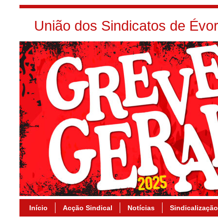
União dos Sindicatos de Év
Início
Acção Sindical
Notícias
Sindicalização