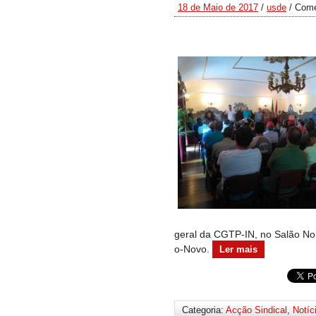
18 de Maio de 2017
/
usde
/
Come
geral da CGTP-IN, no Salão No
o-Novo.
Ler mais
Categoria:
Acção Sindical
,
Notíc