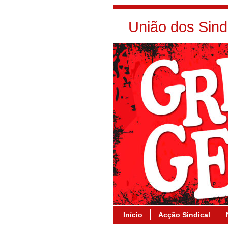
União dos Sin
Início
Acção Sindical