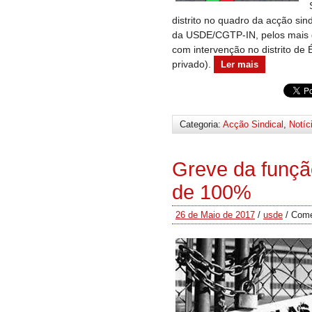
distrito no quadro da acção sin
da USDE/CGTP-IN, pelos mais de
com intervenção no distrito de 
privado).
Ler mais
Categoria:
Acção Sindical
,
Notíc
Greve da funçã
de 100%
26 de Maio de 2017
/
usde
/
Come