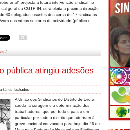
Soberana!” projecta a futura intervenção sindical no
dical geral da CGTP-IN, será eleita a próxima direcção
 60 delegados inscritos dos cerca de 17 sindicatos
Évora nos vários sectores de actividade (público e
ias
/
o pública atingiu adesões
ntários fechados
A União dos Sindicatos do Distrito de Évora,
saúda a coragem e a determinação dos
trabalhadores que por todo o país e em
particular por todo o distrito que aderiram à
greve nacional convocada para hoje dia 26 de
Maio pela Federação Nacional dos Sindicatos