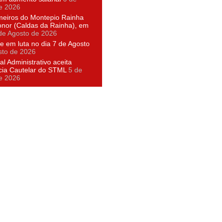
e 2026
meiros do Montepio Rainha
nor (Caldas da Rainha), em
de Agosto de 2026
e em luta no dia 7 de Agosto
sto de 2026
al Administrativo aceita
cia Cautelar do STML
5 de
e 2026