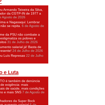
P
u Armando Teixeira da Silva,
dor da CGTP-IN de 1977 a
e Agosto de 2026
hima e Nagasaqui: Lembrar
não se repita.
6 de Agosto de
ime da PSU não combate a
 estigmatiza os pobres e
eitos
31 de Julho de 2026
umento salarial já! Basta de
resente!
24 de Julho de 2026
eu Luís Represas
22 de Julho
o e Luta
O é também de denúncia
 de exigência: mais
nais de saúde, mais condições
lho e mais SNS
7 de Agosto de
lhadores da Super Bock
am aumento salarial
6 de