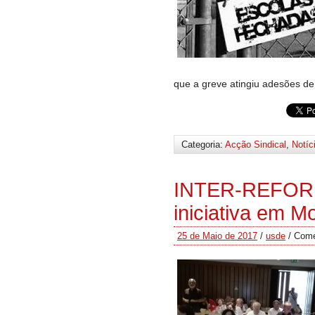
que a greve atingiu adesões 
Categoria:
Acção Sindical
,
Notíc
INTER-REFOR
iniciativa em M
25 de Maio de 2017
/
usde
/
Come