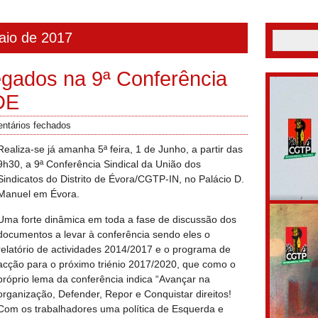
aio de 2017
egados na 9ª Conferência
DE
ntários fechados
Realiza-se já amanha 5ª feira, 1 de Junho, a partir das
9h30, a 9ª Conferência Sindical da União dos
Sindicatos do Distrito de Évora/CGTP-IN, no Palácio D.
Manuel em Évora.
Uma forte dinâmica em toda a fase de discussão dos
documentos a levar à conferência sendo eles o
relatório de actividades 2014/2017 e o programa de
acção para o próximo triénio 2017/2020, que como o
próprio lema da conferência indica “Avançar na
organização, Defender, Repor e Conquistar direitos!
Com os trabalhadores uma política de Esquerda e