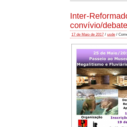
Inter-Reformado
convívio/debat
17 de Maio de 2017
/
usde
/
Come