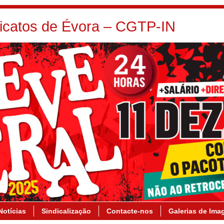
dicatos de Évora – CGTP-IN
Notícias
Sindicalização
Contacte-nos
Galerias de Ima