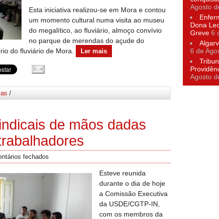
Agosto d
Esta iniciativa realizou-se em Mora e contou
Enfer
um momento cultural numa visita ao museu
Dona Leo
do megalítico, ao fluviário, almoço convívio
Greve
6 
no parque de merendas do açude do
Algarv
io do fluviário de Mora.
6 de Ago
Ler mais
Tribun
Providên
Agosto d
ias
/
indicais de mãos dadas
trabalhadores
ntários fechados
Esteve reunida
durante o dia de hoje
a Comissão Executiva
da USDE/CGTP-IN,
com os membros da