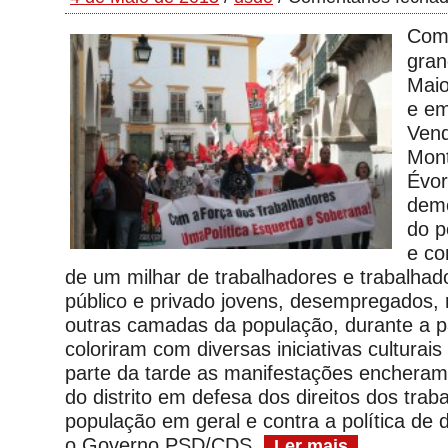
Com
gran
Maio
e em
Ven
Mon
Évor
demo
do p
e co
de um milhar de trabalhadores e trabalhad
público e privado jovens, desempregados,
outras camadas da população, durante a 
coloriram com diversas iniciativas culturais
parte da tarde as manifestações encheram
do distrito em defesa dos direitos dos trab
população em geral e contra a política de d
o Governo PSD/CDS.
Ler mais