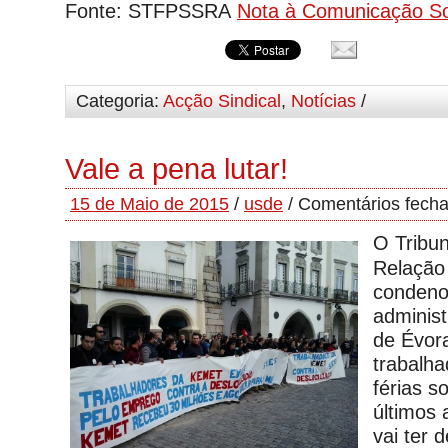
Fonte: STFPSSRA
Nota à Comunicação So
Categoria:
Acção Sindical
,
Notícias
/
Vale a pena lutar!
15 de Maio de 2015
/
usde
/
Comentários fech
O Tribun
Relação
condenou
adminis
de Évora
trabalha
férias 
últimos
vai ter 