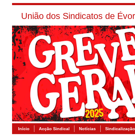
União dos Sindicatos de Év
Início
Acção Sindical
Notícias
Sindicalização