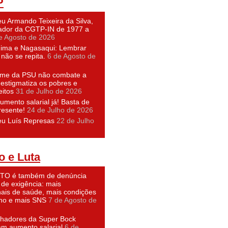
P
u Armando Teixeira da Silva,
dor da CGTP-IN de 1977 a
e Agosto de 2026
hima e Nagasaqui: Lembrar
não se repita.
6 de Agosto de
ime da PSU não combate a
 estigmatiza os pobres e
eitos
31 de Julho de 2026
umento salarial já! Basta de
resente!
24 de Julho de 2026
eu Luís Represas
22 de Julho
o e Luta
O é também de denúncia
 de exigência: mais
nais de saúde, mais condições
lho e mais SNS
7 de Agosto de
lhadores da Super Bock
am aumento salarial
6 de