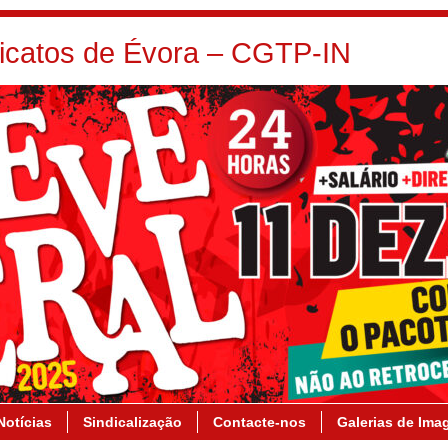
dicatos de Évora – CGTP-IN
Notícias
Sindicalização
Contacte-nos
Galerias de Ima