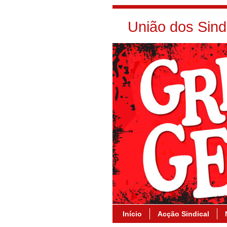
União dos Sin
Início
Acção Sindical