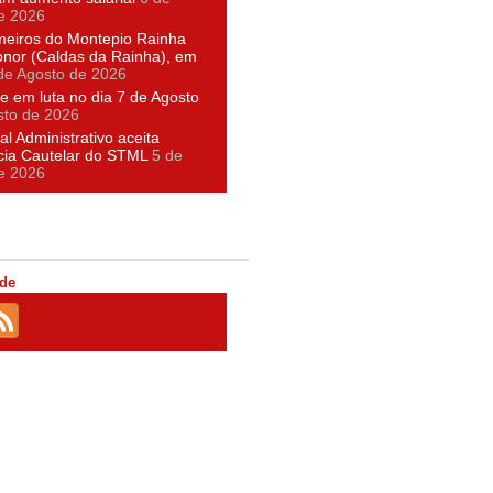
e 2026
meiros do Montepio Rainha
nor (Caldas da Rainha), em
de Agosto de 2026
e em luta no dia 7 de Agosto
sto de 2026
al Administrativo aceita
cia Cautelar do STML
5 de
e 2026
de