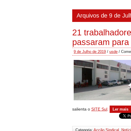
Arquivos de 9 de Ju
21 trabalhadore
passaram para 
9 de Julho de 2019
/
usde
/
Comen
salienta o
SITE Sul
.
Ler mais
Categoria:
Acção Sindical
,
Notíc