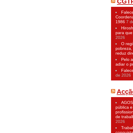
CGT
Falece
Coordena
1986
7 d
Hiros
para que 
2026
O reg
pobreza,
reduz dir
Pelo a
adiar o p
Falec
de 2026
Acçã
AGOST
pública e
profissio
de traba
2026
Traba
conquist