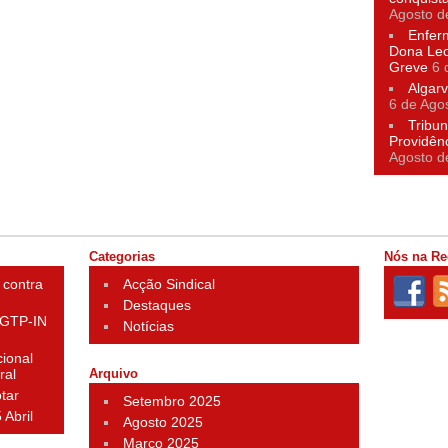
Agosto d
Enfer
Dona Leo
Greve
6 
Algarv
6 de Ago
Tribun
Providên
Agosto d
Categorias
Nós na Re
 contra
Acção Sindical
Destaques
 CGTP-IN
Notícias
ional
ral
Arquivo
otar
Setembro 2025
 Abril
Agosto 2025
Março 2025