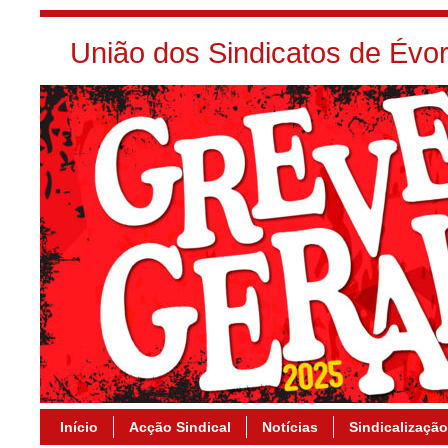
União dos Sindicatos de Év
Início
Acção Sindical
Notícias
Sindicalização