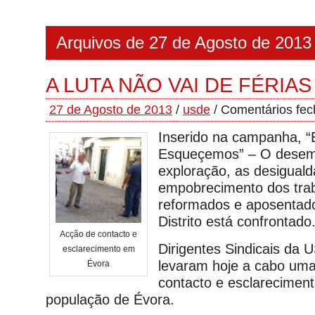
Arquivos de 27 de Agosto de 2013
A LUTA NÃO VAI DE FÉRIAS
27 de Agosto de 2013
/
usde
/
Comentários fe
Inserido na campanha, “
Esqueçemos” – O desem
exploração, as desiguald
empobrecimento dos tra
reformados e aposentad
Distrito está confrontado
Acção de contacto e
Dirigentes Sindicais da
esclarecimento em
levaram hoje a cabo um
Évora
contacto e esclarecimen
população de Évora.