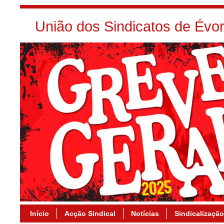
União dos Sindicatos de Év
Início
Acção Sindical
Notícias
Sindicalização