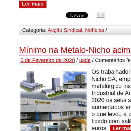
Ler mais
Categoria:
Acção Sindical
,
Notícias
/
Mínimo na Metalo-Nicho acim
5 de Fevereiro de 2020
/
usde
/
Comentários f
Os trabalhador
Nicho SA, emp
metalúrgico in
Industrial de A
2020 os seus s
aumentados ent
o que levou a 
ficado com salá
euros.
Ler ma