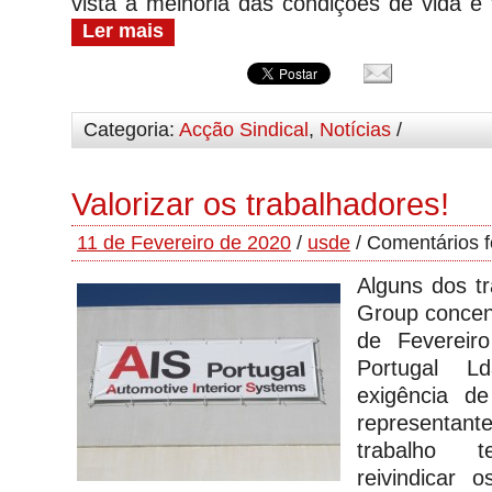
vista à melhoria das condições de vida e 
Ler mais
Categoria:
Acção Sindical
,
Notícias
/
Valorizar os trabalhadores!
11 de Fevereiro de 2020
/
usde
/
Comentários 
Alguns dos t
Group concen
de Fevereir
Portugal Ld
exigência d
representan
trabalho t
reivindicar 