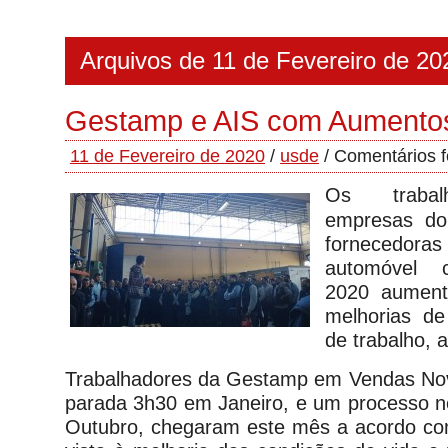
Arquivos de 11 de Fevereiro de 20
Gestamp e AIS com Aumentos
11 de Fevereiro de 2020
/
usde
/
Comentários 
Os trabal
empresas do 
fornecedor
automóvel 
2020 aument
melhorias de
de trabalho, a
Trabalhadores da Gestamp em Vendas Nov
parada 3h30 em Janeiro, e um processo ne
Outubro, chegaram este mês a acordo c