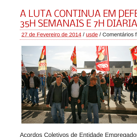
A LUTA CONTINUA EM DEF
35H SEMANAIS E 7H DIÁRI
27 de Fevereiro de 2014
/
usde
/
Comentários 
Acordos Coletivos de Entidade Empregador