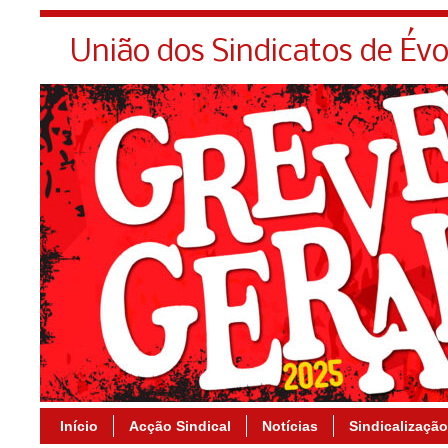
União dos Sindicatos de Év
Início
Acção Sindical
Notícias
Sindicalização