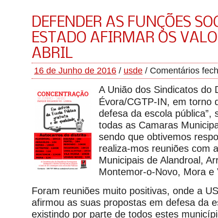
DEFENDER AS FUNÇÕES SOC
ESTADO AFIRMAR OS VALO
ABRIL
16 de Junho de 2016
/
usde
/
Comentários fec
A União dos Sindicatos do D
Évora/CGTP-IN, em torno 
defesa da escola pública”, s
todas as Camaras Municipai
sendo que obtivemos respos
realiza-mos reuniões com 
Municipais de Alandroal, Ar
Montemor-o-Novo, Mora e V
Foram reuniões muito positivas, onde a 
afirmou as suas propostas em defesa da es
existindo por parte de todos estes municí