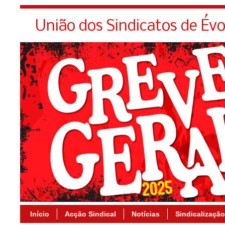
União dos Sindicatos de Év
Início
Acção Sindical
Notícias
Sindicalização