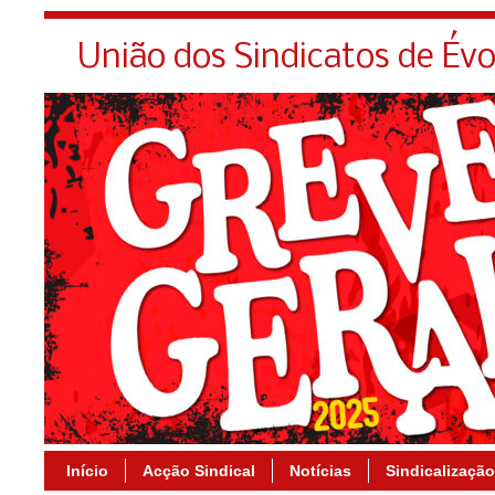
União dos Sindicatos de Év
Início
Acção Sindical
Notícias
Sindicalização