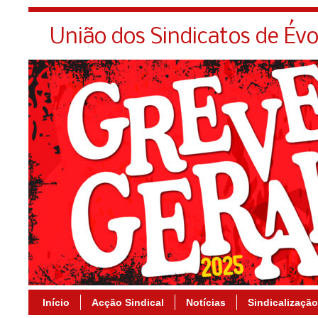
União dos Sindicatos de Év
Início
Acção Sindical
Notícias
Sindicalização