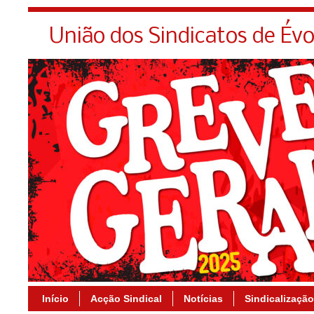
União dos Sindicatos de Év
Início
Acção Sindical
Notícias
Sindicalização