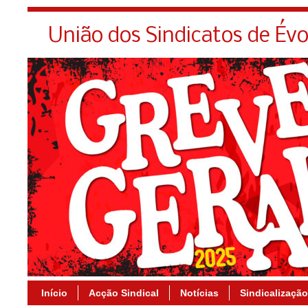
União dos Sindicatos de Év
Início
Acção Sindical
Notícias
Sindicalização