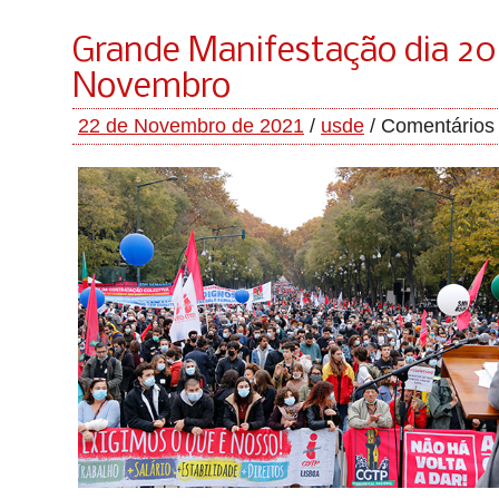
Grande Manifestação dia 20
Novembro
22 de Novembro de 2021
/
usde
/
Comentários