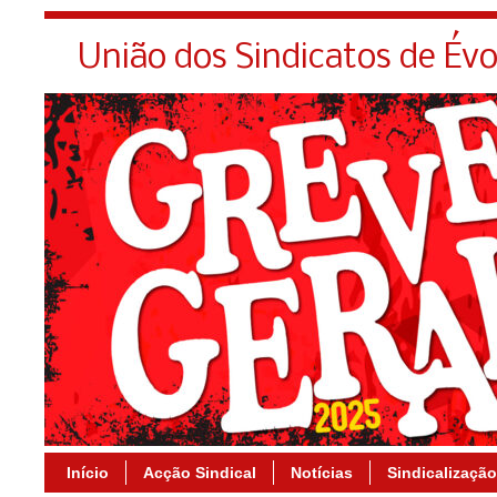
União dos Sindicatos de Év
Início
Acção Sindical
Notícias
Sindicalização