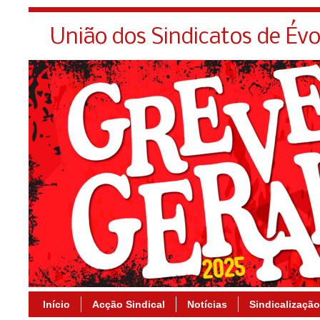
União dos Sindicatos de Év
Início
Acção Sindical
Notícias
Sindicalização