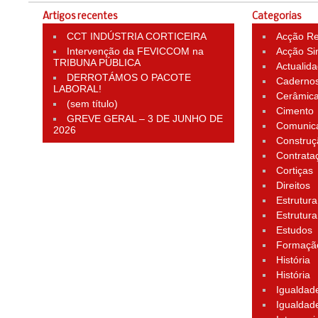
Artigos recentes
Categorias
CCT INDÚSTRIA CORTICEIRA
Acção Rei
Intervenção da FEVICCOM na
Acção Si
TRIBUNA PÚBLICA
Actualid
DERROTÁMOS O PACOTE
Cadernos
LABORAL!
Cerâmic
(sem título)
Cimento
GREVE GERAL – 3 DE JUNHO DE
Comunic
2026
Construç
Contrata
Cortiças
Direitos
Estrutura
Estrutura
Estudos
Formação
História
História
Igualdad
Igualdad