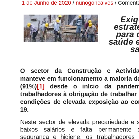
1 de Junho de 2020
/
nunogoncalves
/
Comentá
Exig
estrat
para 
saúde e
sa
O sector da Construção e Actividad
manteve em funcionamento a maioria d
(91%)
[1]
desde o início da pandem
trabalhadores à obrigação de trabalhar
condições de elevada exposição ao co
19.
Neste sector de elevada precariedade e 
baixos salários e falta permanente
segurança e higiene, os trabalhadores