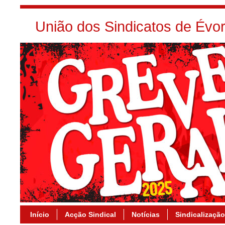
União dos Sindicatos de Év
Início
Acção Sindical
Notícias
Sindicalização