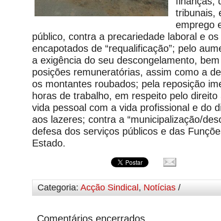
finanças, 
tribunais,
emprego e
público, contra a precariedade laboral e o
encapotados de “requalificação”; pelo aume
a exigência do seu descongelamento, be
posições remuneratórias, assim como a de
os montantes roubados; pela reposição im
horas de trabalho, em respeito pelo direito
vida pessoal com a vida profissional e do d
aos lazeres; contra a “municipalização/des
defesa dos serviços públicos e das Funçõe
Estado.
Categoria:
Acção Sindical
,
Notícias
/
Comentários encerrados