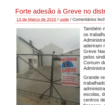
Forte adesão à Greve no distr
13 de Março de 2015
/
usde
/
Comentários fec
Também no
os trabal
Administr
aderiram 
Greve Nac
pelos sind
Comum dos
Administra
Grande re
trabalhad
administra
escolas, d
centros d