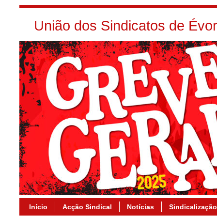
União dos Sindicatos de Év
Início
Acção Sindical
Notícias
Sindicalização