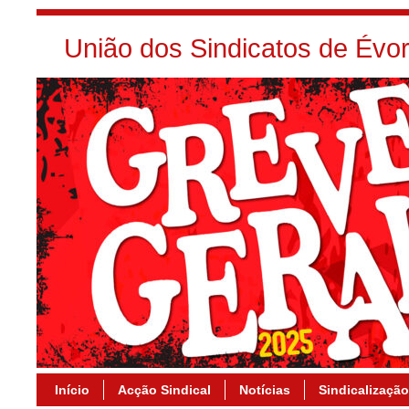
União dos Sindicatos de Év
Início
Acção Sindical
Notícias
Sindicalização