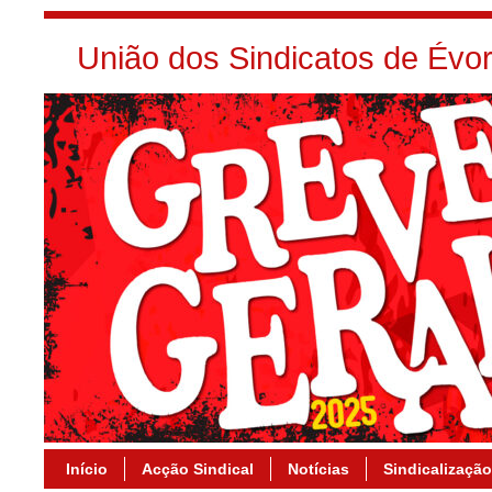
União dos Sindicatos de Év
Início
Acção Sindical
Notícias
Sindicalização