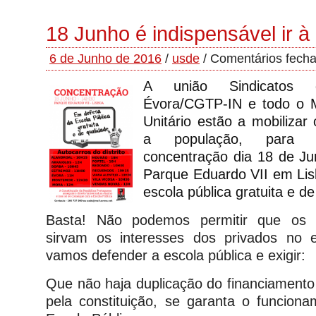
18 Junho é indispensável ir à 
6 de Junho de 2016
/
usde
/
Comentários fech
A união Sindicatos 
Évora/CGTP-IN e todo o
Unitário estão
a mobilizar
a população,
par
a pa
concentração dia 18 de J
Parque Eduardo VII em Li
escola pública
gratuita e d
Basta! Não podemos permitir que os d
sirvam os interesses dos privados no 
vamos defender a escola pública e exigir:
Que não haja duplicação do financiamento 
pela constituição, se garanta o funcio