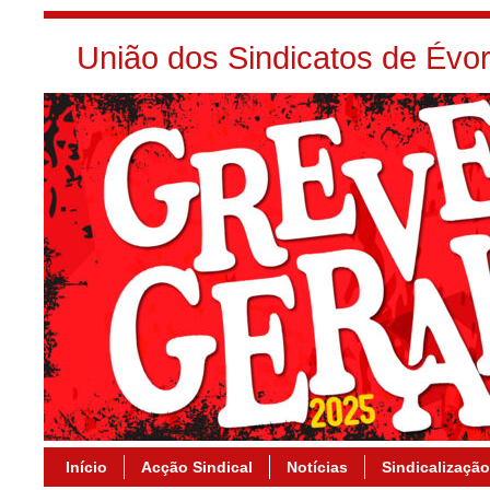
União dos Sindicatos de Év
Início
Acção Sindical
Notícias
Sindicalização