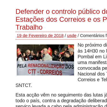
Defender o controlo público 
Estações dos Correios e os 
Trabalho
19 de Fevereiro de 2018
/
usde
/
Comentários 
No próximo di
às 14H30 no 
Pombal em Lis
uma manifest
convocada pel
Nacional dos
Correios e T
SNTCT.
Esta acção vêm no seguimento das lutas já
todo o país, contra a degradação delibera
serviço levada a cabo pela administração 