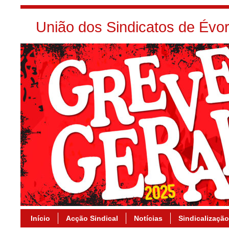
União dos Sindicatos de Év
Início
Acção Sindical
Notícias
Sindicalização