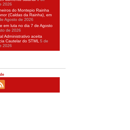
e 2026
meiros do Montepio Rainha
nor (Caldas da Rainha), em
de Agosto de 2026
e em luta no dia 7 de Agosto
sto de 2026
al Administrativo aceita
cia Cautelar do STML
5 de
e 2026
de