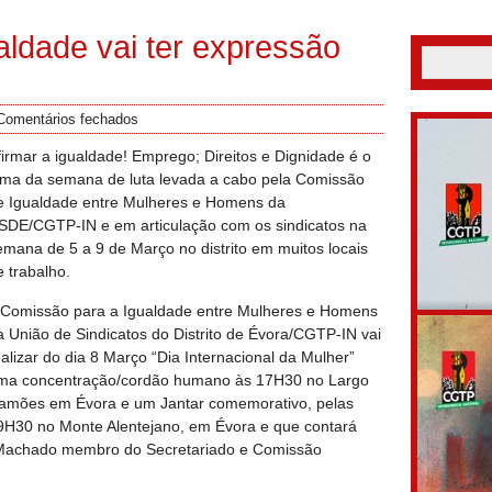
ldade vai ter expressão
Comentários fechados
firmar a igualdade! Emprego; Direitos e Dignidade é o
ema da semana de luta levada a cabo pela Comissão
e Igualdade entre Mulheres e Homens da
SDE/CGTP-IN e em articulação com os sindicatos na
emana de 5 a 9 de Março no distrito em muitos locais
e trabalho.
 Comissão para a Igualdade entre Mulheres e Homens
a União de Sindicatos do Distrito de Évora/CGTP-IN vai
ealizar do dia 8 Março “Dia Internacional da Mulher”
ma concentração/cordão humano às 17H30 no Largo
amões em Évora e um Jantar comemorativo, pelas
9H30 no Monte Alentejano, em Évora e que contará
Machado membro do Secretariado e Comissão