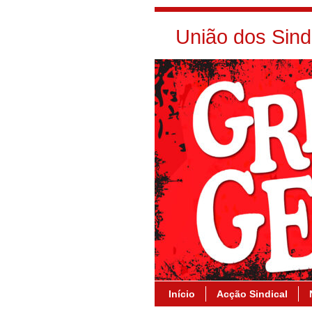
União dos Sin
Início
Acção Sindical