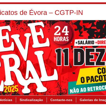
dicatos de Évora – CGTP-IN
Notícias
Sindicalização
Contacte-nos
Galerias de Ima