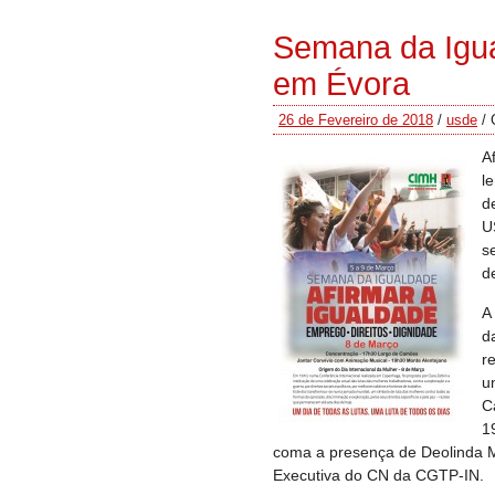
Semana da Igua
em Évora
26 de Fevereiro de 2018
/
usde
/
A
l
d
U
s
d
A
d
r
u
C
1
coma a presença de Deolinda 
Executiva do CN da CGTP-IN.