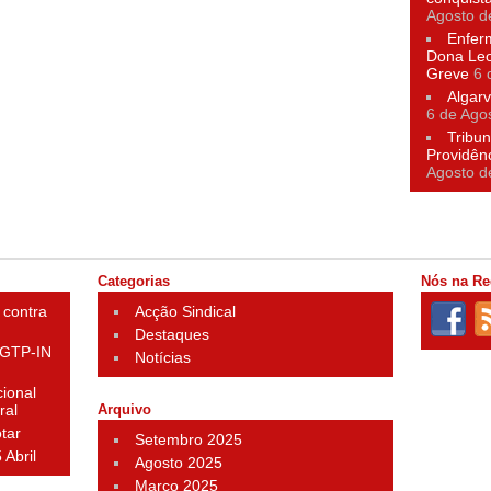
Agosto d
Enfer
Dona Leo
Greve
6 
Algarv
6 de Ago
Tribun
Providên
Agosto d
Categorias
Nós na Re
 contra
Acção Sindical
Destaques
 CGTP-IN
Notícias
ional
ral
Arquivo
otar
Setembro 2025
 Abril
Agosto 2025
Março 2025