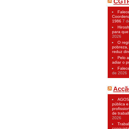
CGT
Falece
Coordena
1986
7 d
Hiros
para que 
2026
O reg
pobreza,
reduz dir
Pelo a
adiar o p
Falec
de 2026
Acçã
AGOST
pública e
profissio
de traba
2026
Traba
conquist