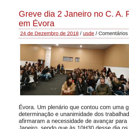
Greve dia 2 Janeiro no C. A. 
em Évora
24 de Dezembro de 2018
/
usde
/
Comentários
Évora. Um plenário que contou com uma 
determinação e unanimidade dos trabalha
afirmaram a necessidade de avançar para 
Janeiro, sendo que às 10H30 desse dia os