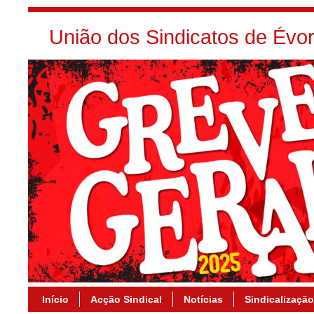
União dos Sindicatos de Év
Início
Acção Sindical
Notícias
Sindicalização