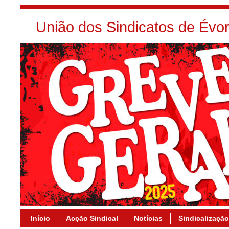
União dos Sindicatos de Év
Início
Acção Sindical
Notícias
Sindicalização