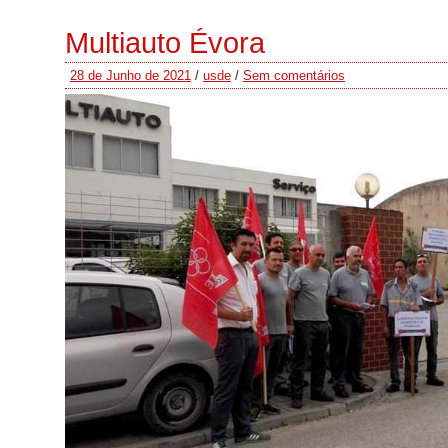
Multiauto Évora
28 de Junho de 2021
/
usde
/
Sem comentários