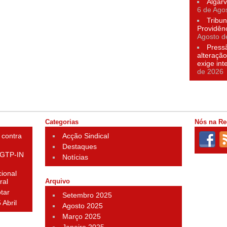
Algarv
6 de Ago
Tribun
Providên
Agosto d
Press
alteração
exige in
de 2026
Categorias
Nós na Re
 contra
Acção Sindical
Destaques
 CGTP-IN
Notícias
ional
ral
Arquivo
otar
Setembro 2025
 Abril
Agosto 2025
Março 2025