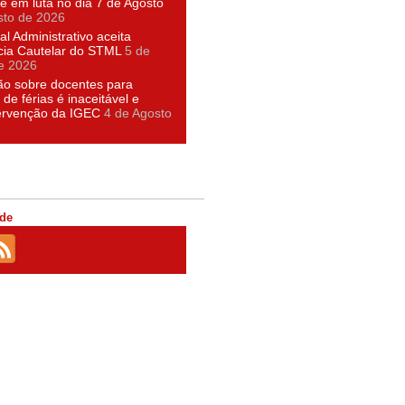
e em luta no dia 7 de Agosto
sto de 2026
al Administrativo aceita
cia Cautelar do STML
5 de
e 2026
ão sobre docentes para
 de férias é inaceitável e
tervenção da IGEC
4 de Agosto
de