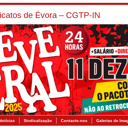
dicatos de Évora – CGTP-IN
Notícias
Sindicalização
Contacte-nos
Galerias de Ima