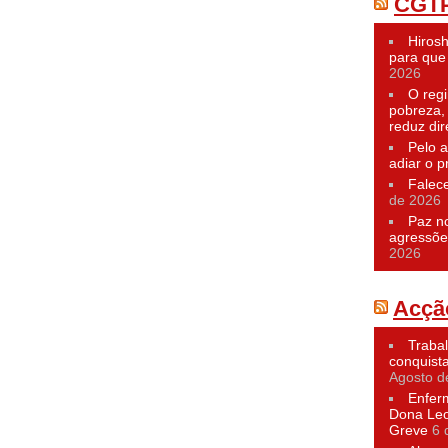
CGT
Hiros
para que 
2026
O reg
pobreza,
reduz dir
Pelo a
adiar o p
Falec
de 2026
Paz n
agressõe
2026
Acçã
Traba
conquist
Agosto d
Enfer
Dona Leo
Greve
6 