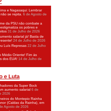
P
hima e Nagasaqui: Lembrar
não se repita.
6 de Agosto de
ime da PSU não combate a
 estigmatiza os pobres e
eitos
31 de Julho de 2026
umento salarial já! Basta de
resente!
24 de Julho de 2026
eu Luís Represas
22 de Julho
o Médio Oriente! Fim às
s dos EUA!
14 de Julho de
o e Luta
lhadores da Super Bock
am aumento salarial
6 de
e 2026
meiros do Montepio Rainha
nor (Caldas da Rainha), em
de Agosto de 2026