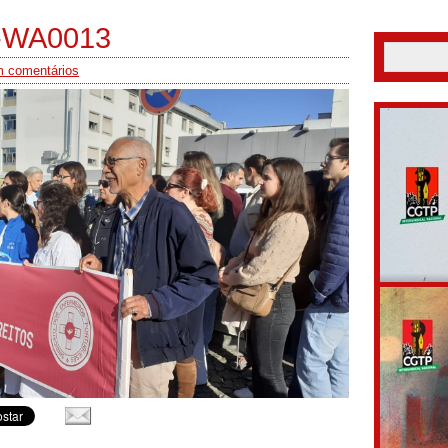
-WA0013
 comentários