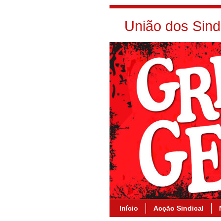
União dos Sin
Início
Acção Sindical