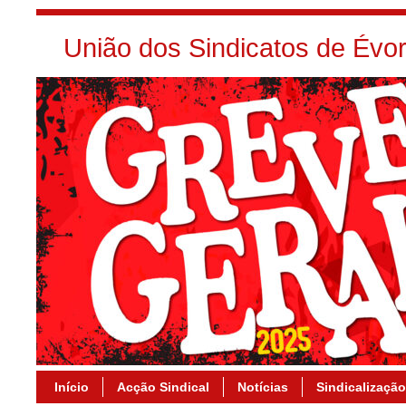
União dos Sindicatos de Év
Início
Acção Sindical
Notícias
Sindicalização