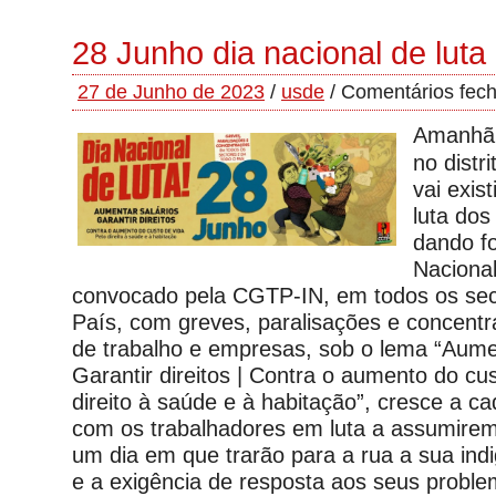
28 Junho dia nacional de luta
27 de Junho de 2023
/
usde
/
Comentários fec
Amanhã 
no distr
vai exist
luta dos
dando f
Nacional
convocado pela CGTP-IN, em todos os sec
País, com greves, paralisações e concentr
de trabalho e empresas, sob o lema “Aumen
Garantir direitos | Contra o aumento do cus
direito à saúde e à habitação”, cresce a c
com os trabalhadores em luta a assumire
um dia em que trarão para a rua a sua ind
e a exigência de resposta aos seus proble