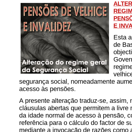
ALTE
REGIM
PENSÕ
E INV
Esta a
de Ba
object
Govern
regim
velhic
segurança social, nomeadamente aumen
acesso às pensões.
A presente alteração traduz-se, assim, 
cláusulas abertas que permitem a livre 
da idade normal de acesso à pensão, 
referência para o cálculo do factor de s
mediante a invocação de razões como 