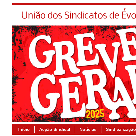
União dos Sindicatos de Év
Início
Acção Sindical
Notícias
Sindicalização