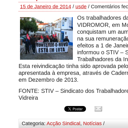
15 de Janeiro de 2014
/
usde
/
Comentários fe
Os trabalhadores da
VIDROMOR, em Mo
conquistam um aum
na sua remuneraçã
efeitos a 1 de Jane
informou o STIV – S
Trabalhadores da Ind
Esta reivindicação tinha sido aprovada pel
apresentada à empresa, através de Cadern
em Dezembro de 2013.
FONTE: STIV – Sindicato dos Trabalhadore
Vidreira
Categoria:
Acção Sindical
,
Notícias
/