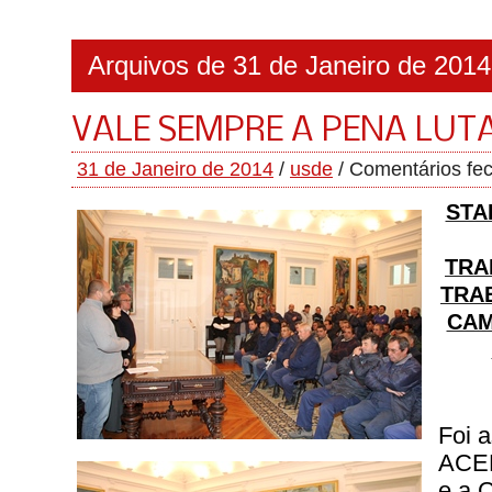
Arquivos de 31 de Janeiro de 2014
VALE SEMPRE A PENA LUT
31 de Janeiro de 2014
/
usde
/
Comentários fe
STA
TRA
TRA
CAM
Foi 
ACEE
e a 