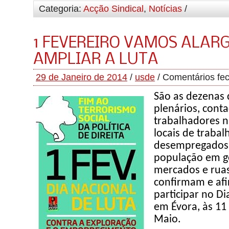
Categoria:
Acção Sindical
,
Notícias
/
1 FEVEREIRO VAMOS ALARG
AMPLIAR A LUTA
29 de Janeiro de 2014
/
usde
/
Comentários fe
São as dezenas d
plenários, cont
trabalhadores 
locais de trabal
desempregados,
população em ge
mercados e ruas
confirmam e af
participar no Di
em Évora, às 11
Maio.