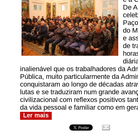
De Ar
cele
Paço
do Mu
e as
de t
hora
diári
inalienável que os trabalhadores da Ad
Pública, muito particularmente da Admin
conquistaram ao longo de décadas atra
lutas e se traduziram num grande avanç
civilizacional com reflexos positivos ta
da vida pessoal e familiar como em ger
Ler mais