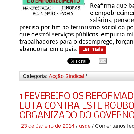
Reafirma que ba
e empobrecimen
salários, pensões
preciso por fim ao terrorismo social da polí
que destrói serviços públicos, empurra mi
trabalhadores para o desemprego, força
abandonarem o país.
Ler mais
Categoria:
Acção Sindical
/
1 FEVEREIRO OS REFORMA
LUTA CONTRA ESTE ROUB
ORGANIZADO DO GOVERNO
23 de Janeiro de 2014
/
usde
/
Comentários fe