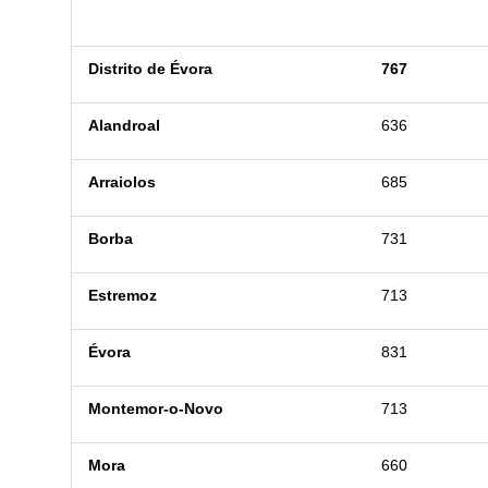
Distrito de Évora
767
Alandroal
636
Arraiolos
685
Borba
731
Estremoz
713
Évora
831
Montemor-o-Novo
713
Mora
660