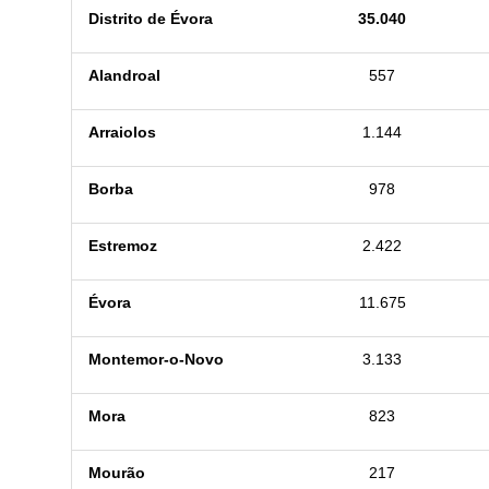
Distrito de Évora
35.040
Alandroal
557
Arraiolos
1.144
Borba
978
Estremoz
2.422
Évora
11.675
Montemor-o-Novo
3.133
Mora
823
Mourão
217