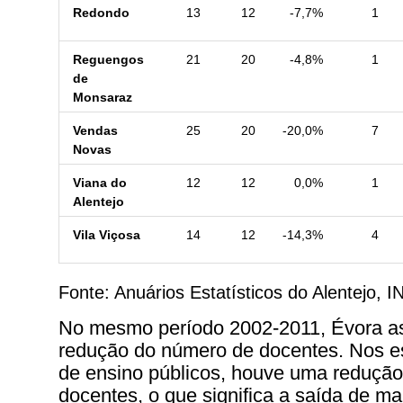
Redondo
13
12
-7,7%
1
Reguengos
21
20
-4,8%
1
de
Monsaraz
Vendas
25
20
-20,0%
7
Novas
Viana do
12
12
0,0%
1
Alentejo
Vila Viçosa
14
12
-14,3%
4
Fonte: Anuários Estatísticos do Alentejo, I
No mesmo período 2002-2011, Évora as
redução do número de docentes. Nos e
de ensino públicos, houve uma reduçã
docentes, o que significa a saída de ma