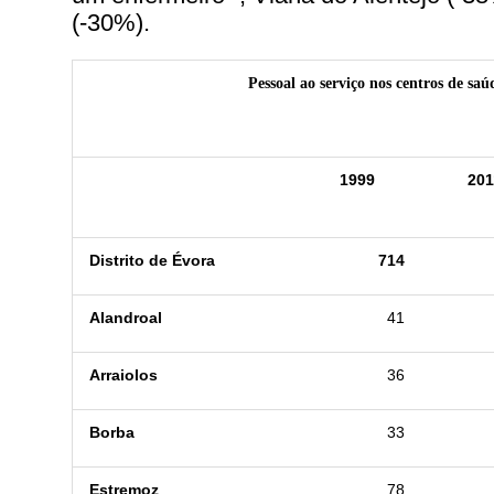
(-30%).
Pessoal ao serviço nos centros de saú
1999
201
Distrito de Évora
714
Alandroal
41
Arraiolos
36
Borba
33
Estremoz
78