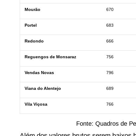
Mourão
670
Portel
683
Redondo
666
Reguengos de Monsaraz
756
Vendas Novas
796
Viana do Alentejo
689
Vila Viçosa
766
Fonte:
Quadros de Pe
Além dos valores brutos serem baixos 