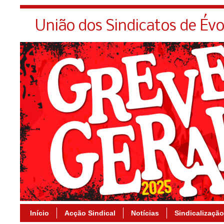
União dos Sindicatos de Év
Início
Acção Sindical
Notícias
Sindicalização