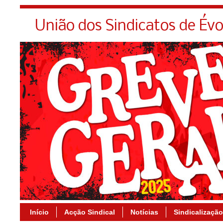
União dos Sindicatos de Év
Início
Acção Sindical
Notícias
Sindicalização