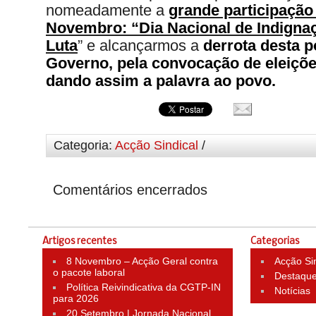
nomeadamente a
grande participação
Novembro: “Dia Nacional de Indignaç
Luta
” e alcançarmos a
derrota desta po
Governo, pela convocação de eleiçõe
dando assim a palavra ao povo.
Categoria:
Acção Sindical
/
Comentários encerrados
Artigos recentes
Categorias
8 Novembro – Acção Geral contra
Acção Si
o pacote laboral
Destaqu
Política Reivindicativa da CGTP-IN
Notícias
para 2026
20 Setembro | Jornada Nacional