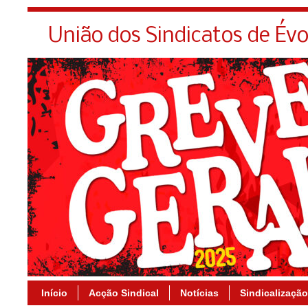
União dos Sindicatos de Év
Início
Acção Sindical
Notícias
Sindicalização