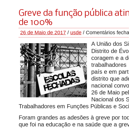
Greve da função pública ati
de 100%
26 de Maio de 2017
/
usde
/
Comentários fech
A União dos Si
Distrito de Év
coragem e a d
trabalhadores
país e em part
distrito que a
nacional convo
26 de Maio pe
Nacional dos S
Trabalhadores em Funções Públicas e Soci
Foram grandes as adesões à greve por todo
que foi na educação e na saúde que a gre