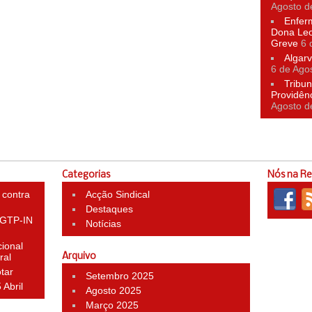
Agosto d
Enfer
Dona Leo
Greve
6 
Algarv
6 de Ago
Tribun
Providên
Agosto d
Categorias
Nós na R
 contra
Acção Sindical
Destaques
 CGTP-IN
Notícias
ional
ral
Arquivo
otar
Setembro 2025
 Abril
Agosto 2025
Março 2025