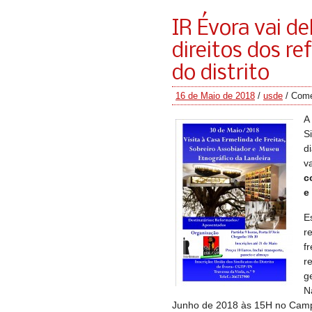
IR Évora vai d
direitos dos r
do distrito
16 de Maio de 2018
/
usde
/
Come
A
S
d
v
c
e
E
r
f
r
g
N
Junho de 2018 às 15H no Cam