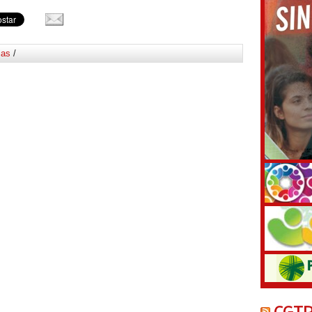
ias
/