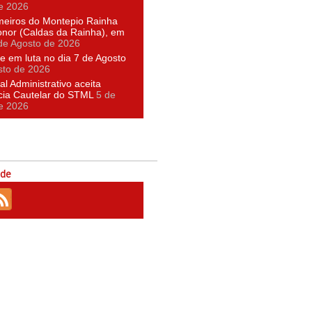
e 2026
meiros do Montepio Rainha
nor (Caldas da Rainha), em
de Agosto de 2026
e em luta no dia 7 de Agosto
sto de 2026
al Administrativo aceita
cia Cautelar do STML
5 de
e 2026
ede