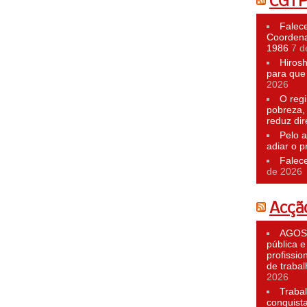
CGT
Falece
Coordena
1986
7 d
Hiros
para que 
2026
O reg
pobreza,
reduz dir
Pelo a
adiar o p
Falec
de 2026
Acção
AGOST
pública e
profissio
de traba
2026
Traba
conquist