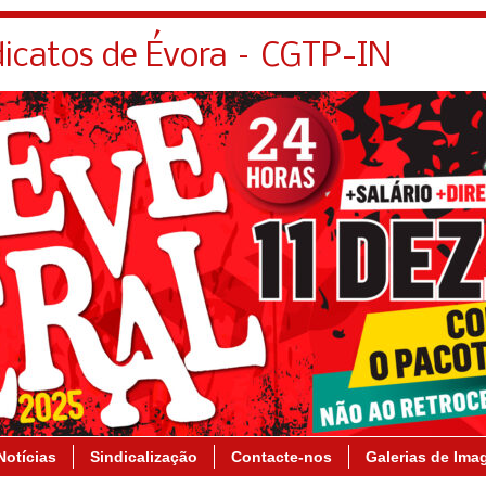
dicatos de Évora – CGTP-IN
Notícias
Sindicalização
Contacte-nos
Galerias de Ima