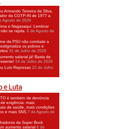
P
u Armando Teixeira da Silva,
dor da CGTP-IN de 1977 a
e Agosto de 2026
hima e Nagasaqui: Lembrar
não se repita.
6 de Agosto de
ime da PSU não combate a
 estigmatiza os pobres e
eitos
31 de Julho de 2026
umento salarial já! Basta de
resente!
24 de Julho de 2026
eu Luís Represas
22 de Julho
 e Luta
O é também de denúncia
 de exigência: mais
nais de saúde, mais condições
lho e mais SNS
7 de Agosto de
lhadores da Super Bock
am aumento salarial
6 de