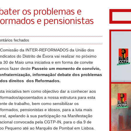
ebater os problemas e
eformados e pensionistas
ntários fechados
 Comissão da INTER-REFORMADOS da União dos
indicatos do Distrito de Évora vai realizar no próximo
ia 30 de Maio uma iniciativa e em forma de convite
amos fazer deste
Passeio um momento de convívio,
onfraternização, informação/ debate dos problemas
 dos direitos dos Reformados.
sta iniciativa tem como objectivo dar a conhecer aos
eformados/aposentados a nossa estrutura para esta
rente de trabalho, bem como sensibilizar os
eformados, pensionistas e idosos, para a luta mais
eral, apelando à sua participação na Manifestação
acional convocada pela CGTP-IN, para o dia 9 de
po Pequeno até ao Marquês de Pombal em Lisboa.