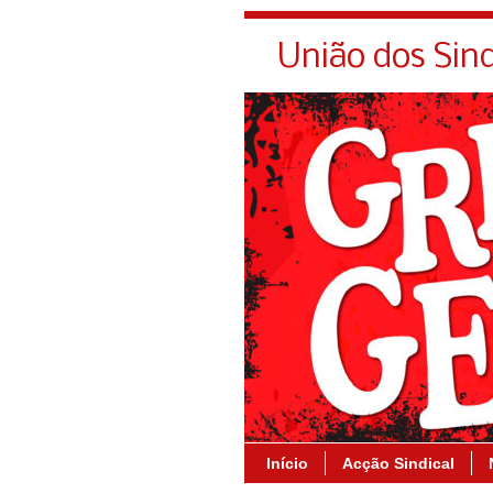
União dos Sin
Início
Acção Sindical